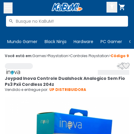



Buscar produtos


Enviar para:
Digite o CEP
Mundo Gamer
Black Ninja
Hardware
PC Gamer
C

Olá. Acesse sua conta
Você está em:
Games
>
Playstation
>
Controles Playstation
>
Código
912


ENTRE

Departamentos
Joypad Inova Controle Dualshock Analogico Sem Fio
CADASTRE-SE
Cupons

Ps3 Pxii Cordless 204z
Vendido e entregue por:
UP DISTRIBUIDORA
Mais Vendidos

Ativar tradutor em libras
