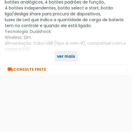
botões analógicos, 4 botões padrões de função,
4 botões independentes, botão select e start, botão
liga/desliga share para procura de dispositivos,
luzes de Led que indica a quantidade de carga de bateria
tem no controle e quando ele está ligado.
Tecnologia: Dualshock
Wireless: Sim
Alimentação: Cabo USB (tipo A-min-B), compatível com o
sistema PS3
Itens inclusos:
ver mais
- 1 Controle para PlayStation 3

CONSULTE FRETE