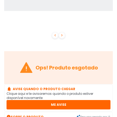



Ops! Produto esgotado

AVISE QUANDO O PRODUTO CHEGAR
Clique aqui e te avisaremos quando o produto estiver
disponível novamente
ME AVISE

SOBRE O PRODUTO
Resumo gerado por IA