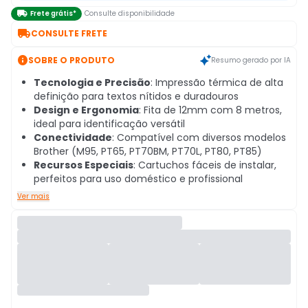

Frete grátis*
Consulte disponibilidade

CONSULTE FRETE

SOBRE O PRODUTO
Resumo gerado por IA
Tecnologia e Precisão
: Impressão térmica de alta
definição para textos nítidos e duradouros
Design e Ergonomia
: Fita de 12mm com 8 metros,
ideal para identificação versátil
Conectividade
: Compatível com diversos modelos
Brother (M95, PT65, PT70BM, PT70L, PT80, PT85)
Recursos Especiais
: Cartuchos fáceis de instalar,
perfeitos para uso doméstico e profissional
Ver mais