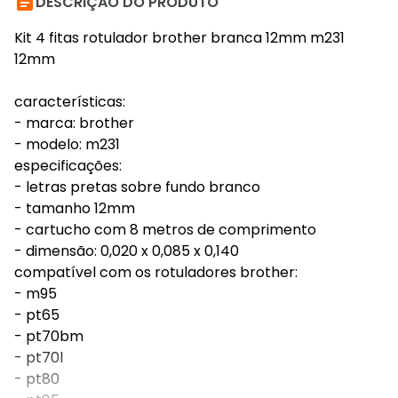

DESCRIÇÃO DO PRODUTO
Kit 4 fitas rotulador brother branca 12mm m231
12mm
características:
- marca: brother
- modelo: m231
especificações:
- letras pretas sobre fundo branco
- tamanho 12mm
- cartucho com 8 metros de comprimento
- dimensão: 0,020 x 0,085 x 0,140
compatível com os rotuladores brother:
- m95
- pt65
- pt70bm
- pt70l
- pt80