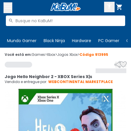



Buscar produtos


Enviar para:
Digite o CEP
Mundo Gamer
Black Ninja
Hardware
PC Gamer
C

Olá. Acesse sua conta
Você está em:
Games
>
Xbox
>
Jogos Xbox
>
Código
913995


ENTRE

Departamentos
Jogo Hello Neighbor 2 - XBOX Series X|s
CADASTRE-SE
Cupons

Vendido e entregue por:
WEBCONTINENTAL MARKETPLACE
Mais Vendidos

Ativar tradutor em libras
