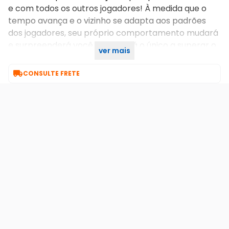
e com todos os outros jogadores! À medida que o
tempo avança e o vizinho se adapta aos padrões
dos jogadores, seu próprio comportamento mudará
e surpreenderá você. Você será o único a superar o
ver mais
vizinho e descobrir o que ele está escondendo? Na

CONSULTE FRETE