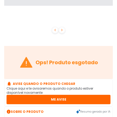



Ops! Produto esgotado

AVISE QUANDO O PRODUTO CHEGAR
Clique aqui e te avisaremos quando o produto estiver
disponível novamente
ME AVISE

SOBRE O PRODUTO
Resumo gerado por IA