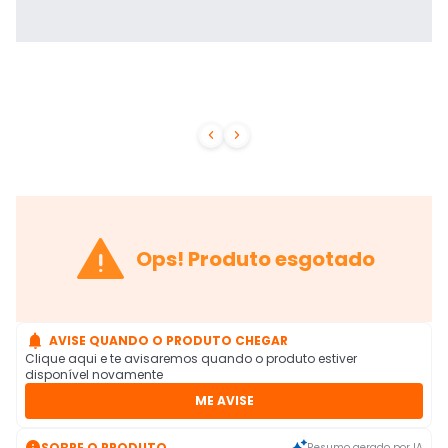



Ops! Produto esgotado

AVISE QUANDO O PRODUTO CHEGAR
Clique aqui e te avisaremos quando o produto estiver
disponível novamente
ME AVISE

SOBRE O PRODUTO
Resumo gerado por IA