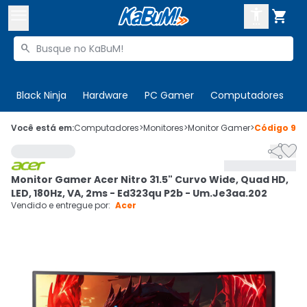



Buscar produtos


Enviar para:
Digite o CEP
Black Ninja
Hardware
PC Gamer
Computadores
P

Olá. Acesse sua conta
Você está em:
Computadores
>
Monitores
>
Monitor Gamer
>
Código
916


ENTRE

Departamentos
Monitor Gamer Acer Nitro 31.5" Curvo Wide, Quad HD,
CADASTRE-SE
Cupons

LED, 180Hz, VA, 2ms - Ed323qu P2b - Um.Je3aa.202
Vendido e entregue por:
Acer
Mais Vendidos

Ativar tradutor em libras
