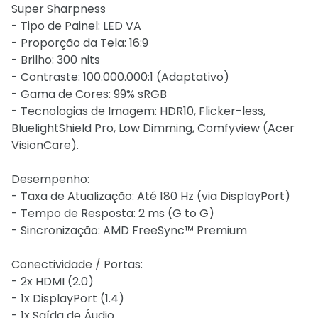
Super Sharpness
- Tipo de Painel: LED VA
- Proporção da Tela: 16:9
- Brilho: 300 nits
- Contraste: 100.000.000:1 (Adaptativo)
- Gama de Cores: 99% sRGB
- Tecnologias de Imagem: HDR10, Flicker-less,
BluelightShield Pro, Low Dimming, Comfyview (Acer
VisionCare).
Desempenho:
- Taxa de Atualização: Até 180 Hz (via DisplayPort)
- Tempo de Resposta: 2 ms (G to G)
- Sincronização: AMD FreeSync™ Premium
Conectividade / Portas:
- 2x HDMI (2.0)
- 1x DisplayPort (1.4)
- 1x Saída de Áudio