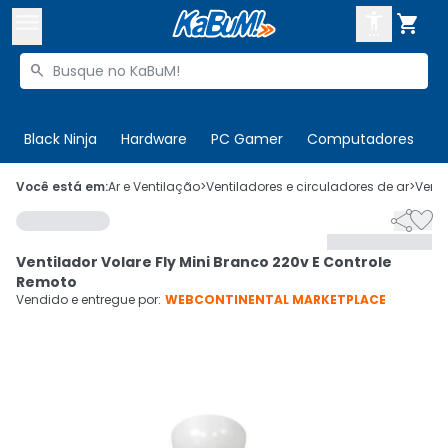



Buscar produtos


Enviar para:
Digite o CEP
Black Ninja
Hardware
PC Gamer
Computadores
P

Olá. Acesse sua conta
Você está em:
Ar e Ventilação
>
Ventiladores e circuladores de ar
>
Venti


ENTRE

Departamentos
Ventilador Volare Fly Mini Branco 220v E Controle
CADASTRE-SE
Cupons

Remoto
Vendido e entregue por:
WEBCONTINENTAL MARKETPLACE
Mais Vendidos

Ativar tradutor em libras
