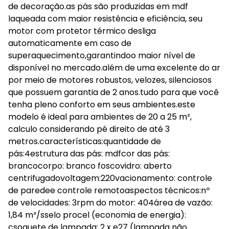
de decoração.as pás são produzidas em mdf
laqueada com maior resistência e eficiência, seu
motor com protetor térmico desliga
automaticamente em caso de
superaquecimento,garantindoo maior nível de
disponível no mercado.além de uma excelente do ar
por meio de motores robustos, velozes, silenciosos
que possuem garantia de 2 anos.tudo para que você
tenha pleno conforto em seus ambientes.este
modelo é ideal para ambientes de 20 a 25 m²,
calculo considerando pé direito de até 3
metros.características:quantidade de
pás:4estrutura das pás: mdfcor das pás:
brancocorpo: branco foscovidro: aberto
centrifugadovoltagem:220vacionamento: controle
de paredee controle remotoaspectos técnicos:nº
de velocidades: 3rpm do motor: 404área de vazão:
1,84 m³/sselo procel (economia de energia):
csoquete de lampada: 2 x e27 (lampada não