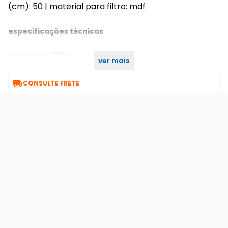
(cm): 50 | material para filtro: mdf
especificações técnicas
220v
voltagem:
ver mais
branco
cor:

CONSULTE FRETE