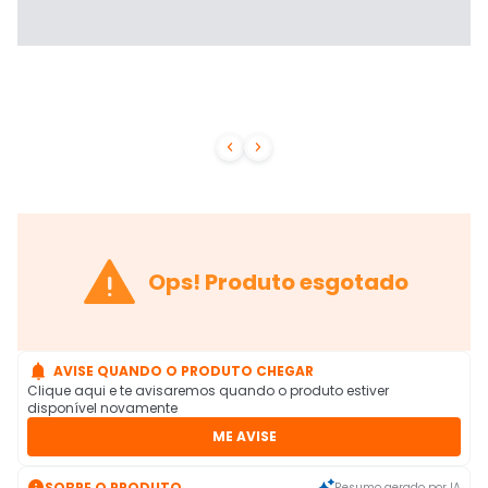



Ops! Produto esgotado

AVISE QUANDO O PRODUTO CHEGAR
Clique aqui e te avisaremos quando o produto estiver
disponível novamente
ME AVISE

SOBRE O PRODUTO
Resumo gerado por IA