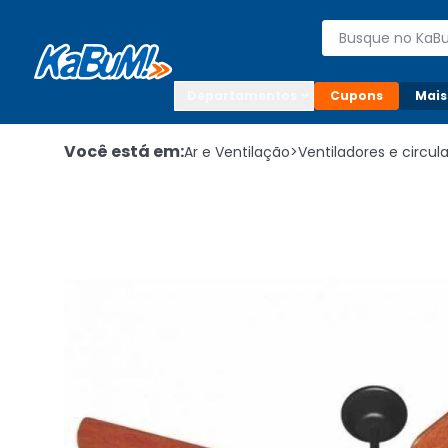
Enviar para:

Buscar produto
Digite o CEP

Departamentos
Cupons
Mais
Você está em:
Ar e Ventilação
>
Ventiladores e circul