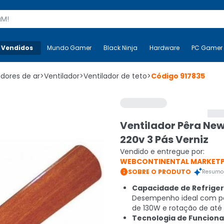
s
 Vendidos
Mais-v-
Mundo Gamer
Mundo Gamer
Black Ninja
Black Ninja
Hardware
Hardware
PC Gamer
adores de ar
>
Ventilador
>
Ventilador de teto
>
Código
917835
Ventilador Pêra New
220v 3 Pás Verniz
Vendido e entregue por:
WEBCONTINENTAL MARKET

SOBRE O PRODUTO
Resumo 
Capacidade de Refrige
Desempenho ideal com p
de 130W e rotação de até
Tecnologia de Funcion