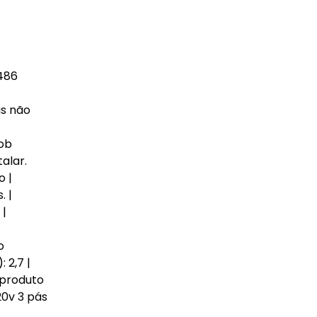
 486
as não
sob
alar.
o |
. |
 |
o
 2,7 |
 produto
0v 3 pás