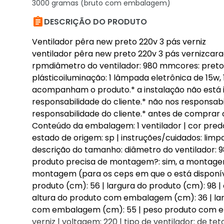
3000 gramas (bruto com embalagem)

DESCRIÇÃO DO PRODUTO
Ventilador pêra new preto 220v 3 pás verniz
ventilador pêra new preto 220v 3 pás vernizcara
rpmdiâmetro do ventilador: 980 mmcores: pretom
plásticoiluminação: 1 lâmpada eletrônica de 15
acompanham o produto.* a instalação não está i
responsabilidade do cliente.* não nos responsa
responsabilidade do cliente.* antes de comprar o
Conteúdo da embalagem: 1 ventilador | cor predom
estado de origem: sp | instruções/cuidados: limp
descrição do tamanho: diâmetro do ventilador: 980
produto precisa de montagem?: sim, a montage
montagem (para os ceps em que o está disponíve
produto (cm): 56 | largura do produto (cm): 98 |
altura do produto com embalagem (cm): 36 | l
com embalagem (cm): 55 | peso produto com emb
verniz | voltagem: 220 | tipo de ventilador: de tet