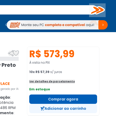
Buscar
PC Gamer
Computadores
Computadores
Periféricos
Periféricos
TV
Venda no KaBuM!
TV
Venda no KaBuM!
R$ 573,99


À vista no PIX
 Preto
10
x
R$ 57,39
s/ juros
Ver detalhes de parcelamento
PLACE
gerado por IA
Em estoque
ração
:
Comprar agora
otência
 486 RPM
Adicionar ao carrinho
amento
: