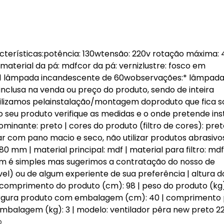
cterísticas:potência: 130wtensão: 220v rotação máxima:
aterial da pá: mdfcor da pá: vernizlustre: fosco em
w, 1 lâmpada incandescente de 60wobservações:* lâmpad
nclusa na venda ou preço do produto, sendo de inteira
bilizamos pelainstalação/montagem doproduto que fica 
 seu produto verifique as medidas e o onde pretende inst
inante: preto | cores do produto (filtro de cores): pret
ar com pano macio e seco, não utilizar produtos abrasivos
 mm | material principal: mdf | material para filtro: mdf
m é simples mas sugerimos a contratação do nosso de
l) ou de algum experiente de sua preferência | altura d
 comprimento do produto (cm): 98 | peso do produto (kg):
argura produto com embalagem (cm): 40 | comprimento
alagem (kg): 3 | modelo: ventilador pêra new preto 22
o