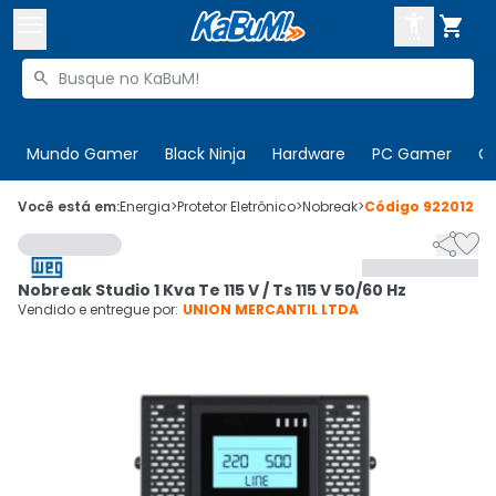



Buscar produtos


Enviar para:
Digite o CEP
Mundo Gamer
Black Ninja
Hardware
PC Gamer
C

Olá. Acesse sua conta
Você está em:
Energia
>
Protetor Eletrônico
>
Nobreak
>
Código
922012


ENTRE

Departamentos
Nobreak Studio 1 Kva Te 115 V / Ts 115 V 50/60 Hz
CADASTRE-SE
Cupons

Vendido e entregue por:
UNION MERCANTIL LTDA
Mais Vendidos

Ativar tradutor em libras
