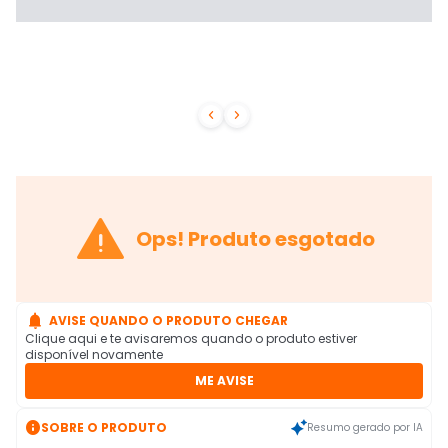



Ops! Produto esgotado

AVISE QUANDO O PRODUTO CHEGAR
Clique aqui e te avisaremos quando o produto estiver
disponível novamente
ME AVISE

SOBRE O PRODUTO
Resumo gerado por IA