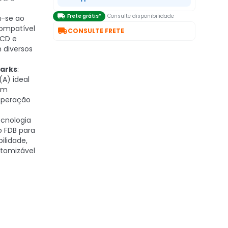

Frete grátis*
Consulte disponibilidade
a-se ao
compatível

CONSULTE FRETE
LCD e
 diversos
arks
:
(A) ideal
em
 operação
ecnologia
o FDB para
ilidade,
tomizável