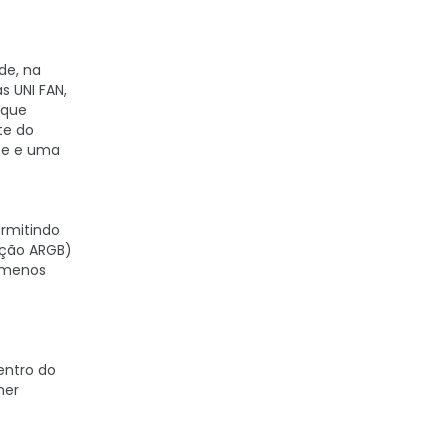
de, na
 UNI FAN,
 que
te do
nte e uma
ermitindo
ação ARGB)
" menos
entro do
mer