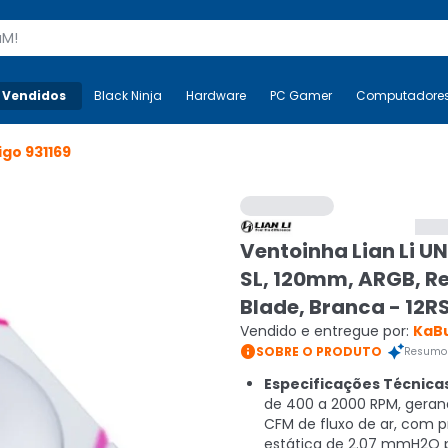
s
 Vendidos
Mais-v-
Black Ninja
Black Ninja
Hardware
Hardware
PC Gamer
PC Gamer
Computadore
Co
igo
931169
Ventoinha Lian Li UN
SL, 120mm, ARGB, R
Blade, Branca - 12
Vendido e entregue por:
KaB

SOBRE O PRODUTO
Resumo 
Especificações Técnica
de 400 a 2000 RPM, geran
CFM de fluxo de ar, com 
estática de 2.07 mmH2O 