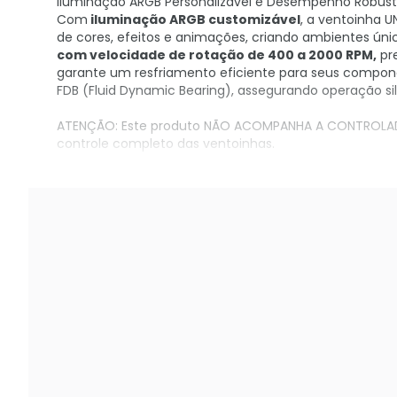
Iluminação ARGB Personalizável e Desempenho Robus
Com
iluminação ARGB customizável
, a ventoinha 
de cores, efeitos e animações, criando ambientes únic
com velocidade de rotação de 400 a 2000 RPM,
pr
garante um resfriamento eficiente para seus compone
FDB (Fluid Dynamic Bearing), assegurando operação sil
ATENÇÃO: Este produto NÃO ACOMPANHA A CONTROLADOR
controle completo das ventoinhas.
Reverse Blade e ARGB Personalizável. Estética impecá