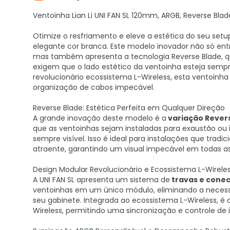
Ventoinha Lian Li UNI FAN SL 120mm, ARGB, Reverse Blad
Otimize o resfriamento e eleve a estética do seu set
elegante cor branca. Este modelo inovador não só e
mas também apresenta a tecnologia Reverse Blade, que
exigem que o lado estético da ventoinha esteja sempr
revolucionário ecossistema L-Wireless, esta ventoinh
organização de cabos impecável.
Reverse Blade: Estética Perfeita em Qualquer Direção
A grande inovação deste modelo é a
variação Rever
que as ventoinhas sejam instaladas para exaustão ou 
sempre visível. Isso é ideal para instalações que trad
atraente, garantindo um visual impecável em todas as
Design Modular Revolucionário e Ecossistema L-Wirele
A UNI FAN SL apresenta um sistema de
travas e conec
ventoinhas em um único módulo, eliminando a necess
seu gabinete. Integrada ao ecossistema L-Wireless, é 
Wireless, permitindo uma sincronização e controle de 