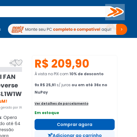
Buscar
s
mputadores
Periféricos
Periféricos
TV
Venda no KaBuM!
TV
Venda no KaBuM!
R$ 209,90


À vista no PIX
com
10
% de desconto
I FAN
everse
9
x
R$ 25,91
s/ juros
ou em até 36x no
RSL1W1W
NuPay
uM!
Ver detalhes de parcelamento
gerado por IA
Em estoque
s
: Opera
do até 64
Comprar agora
pressão
Adicionar ao carrinho
para