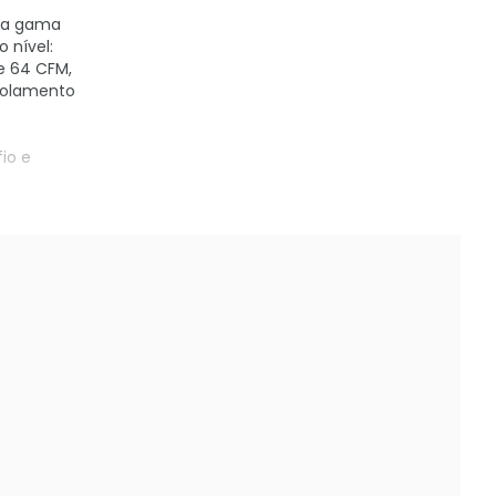
sta gama
 nível:
e 64 CFM,
 rolamento
io e