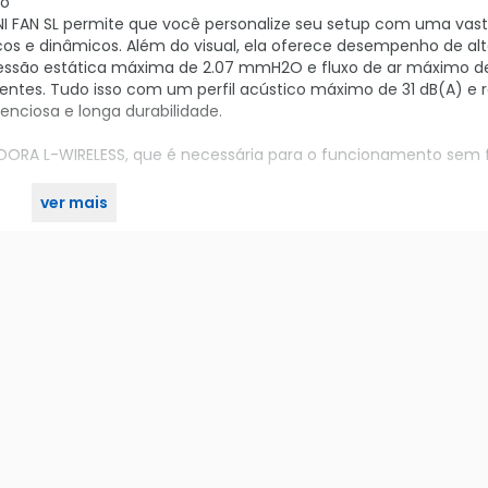
to
UNI FAN SL permite que você personalize seu setup com uma va
os e dinâmicos. Além do visual, ela oferece desempenho de alto
essão estática máxima de 2.07 mmH2O e fluxo de ar máximo d
ntes. Tudo isso com um perfil acústico máximo de 31 dB(A) e
enciosa e longa durabilidade.
A L-WIRELESS, que é necessária para o funcionamento sem f
ver mais
vel e iluminação vibrante. Compre agora no KaBuM!