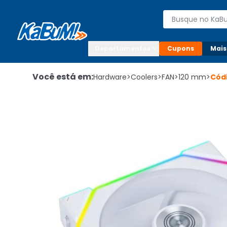
Enviar para:

Buscar produto
Digite o CEP

Departamentos
Cupons
Mais
Você está em:
Hardware
>
Coolers
>
FAN
>
120 mm
>
Cód