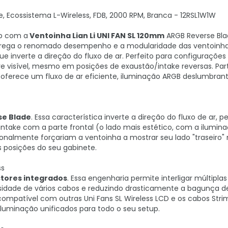
e, Ecossistema L-Wireless, FDB, 2000 RPM, Branca - 12RSL1W1W
up com a
Ventoinha Lian Li UNI FAN SL 120mm
ARGB Reverse Bla
ntrega o renomado desempenho e a modularidade das ventoinhas
 inverte a direção do fluxo de ar. Perfeito para configurações
e visível, mesmo em posições de exaustão/intake reversas. Par
a oferece um fluxo de ar eficiente, iluminação ARGB deslumbra
se Blade
. Essa característica inverte a direção do fluxo de ar, p
intake com a parte frontal (o lado mais estético, com a ilumin
icionalmente forçariam a ventoinha a mostrar seu lado "traseiro
 posições do seu gabinete.
ss
tores integrados
. Essa engenharia permite interligar múltiplas
idade de vários cabos e reduzindo drasticamente a bagunça d
compatível com outras Uni Fans SL Wireless LCD e os cabos Stri
iluminação unificados para todo o seu setup.