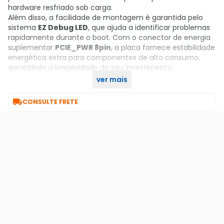
hardware resfriado sob carga.
Além disso, a facilidade de montagem é garantida pelo
sistema
EZ Debug LED
, que ajuda a identificar problemas
rapidamente durante o boot. Com o conector de energia
suplementar
PCIE_PWR 8pin
, a placa fornece estabilidade
energética extra para componentes de alto consumo,
garantindo a longevidade do seu investimento.
ver mais
Garanta já o seu no KaBuM!

CONSULTE FRETE