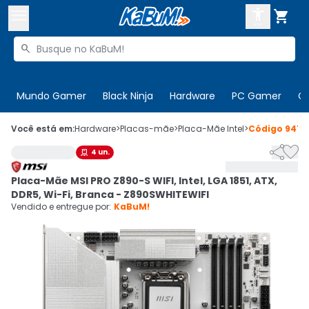



Buscar produtos


Enviar para:
Digite o CEP
Mundo Gamer
Black Ninja
Hardware
PC Gamer
C

Olá. Acesse sua conta
Você está em:
Hardware
>
Placas-mãe
>
Placa-Mãe Intel
>
Código
9412


4
un.

ENTRE

Departamentos
Placa-Mãe MSI PRO Z890-S WIFI, Intel, LGA 1851, ATX,
CADASTRE-SE
Cupons

DDR5, Wi-Fi, Branca - Z890SWHITEWIFI
Vendido e entregue por:
KaBuM!
Mais Vendidos

Ativar tradutor em libras
