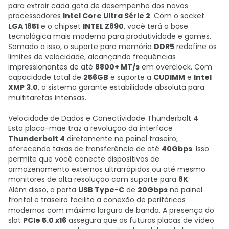
para extrair cada gota de desempenho dos novos
processadores
Intel Core Ultra Série 2
. Com o socket
LGA 1851
e o chipset
INTEL Z890
, você terá a base
tecnológica mais moderna para produtividade e games.
Somado a isso, o suporte para memória
DDR5
redefine os
limites de velocidade, alcançando frequências
impressionantes de até
8800+ MT/s
em overclock. Com
capacidade total de
256GB
e suporte a
CUDIMM
e
Intel
XMP 3.0
, o sistema garante estabilidade absoluta para
multitarefas intensas.
Velocidade de Dados e Conectividade Thunderbolt 4
Esta placa-mãe traz a revolução da interface
Thunderbolt 4
diretamente no painel traseiro,
oferecendo taxas de transferência de até
40Gbps
. Isso
permite que você conecte dispositivos de
armazenamento externos ultrarrápidos ou até mesmo
monitores de alta resolução com suporte para
8K
.
Além disso, a porta
USB Type-C
de
20Gbps
no painel
frontal e traseiro facilita a conexão de periféricos
modernos com máxima largura de banda. A presença do
slot
PCIe 5.0 x16
assegura que as futuras placas de vídeo