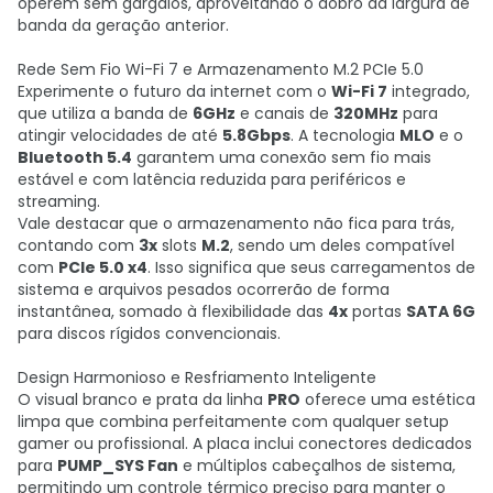
operem sem gargalos, aproveitando o dobro da largura de
banda da geração anterior.
Rede Sem Fio Wi-Fi 7 e Armazenamento M.2 PCIe 5.0
Experimente o futuro da internet com o
Wi-Fi 7
integrado,
que utiliza a banda de
6GHz
e canais de
320MHz
para
atingir velocidades de até
5.8Gbps
. A tecnologia
MLO
e o
Bluetooth 5.4
garantem uma conexão sem fio mais
estável e com latência reduzida para periféricos e
streaming.
Vale destacar que o armazenamento não fica para trás,
contando com
3x
slots
M.2
, sendo um deles compatível
com
PCIe 5.0 x4
. Isso significa que seus carregamentos de
sistema e arquivos pesados ocorrerão de forma
instantânea, somado à flexibilidade das
4x
portas
SATA 6G
para discos rígidos convencionais.
Design Harmonioso e Resfriamento Inteligente
O visual branco e prata da linha
PRO
oferece uma estética
limpa que combina perfeitamente com qualquer setup
gamer ou profissional. A placa inclui conectores dedicados
para
PUMP_SYS Fan
e múltiplos cabeçalhos de sistema,
permitindo um controle térmico preciso para manter o