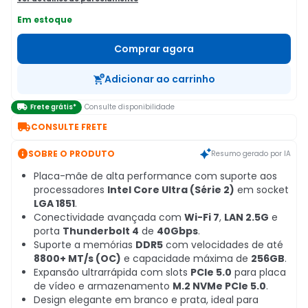
Em estoque
Comprar agora
Adicionar ao carrinho

Frete grátis*
Consulte disponibilidade

CONSULTE FRETE

SOBRE O PRODUTO
Resumo gerado por IA
Placa-mãe de alta performance com suporte aos
processadores
Intel Core Ultra (Série 2)
em socket
LGA 1851
.
Conectividade avançada com
Wi-Fi 7
,
LAN 2.5G
e
porta
Thunderbolt 4
de
40Gbps
.
Suporte a memórias
DDR5
com velocidades de até
8800+ MT/s (OC)
e capacidade máxima de
256GB
.
Expansão ultrarrápida com slots
PCIe 5.0
para placa
de vídeo e armazenamento
M.2 NVMe PCIe 5.0
.
Design elegante em branco e prata, ideal para