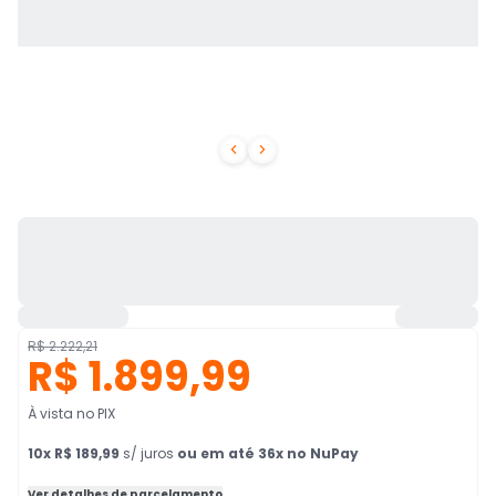


R$ 2.222,21
R$ 1.899,99
À vista no PIX
10
x
R$ 189,99
s/ juros
ou em até 36x no NuPay
Ver detalhes de parcelamento