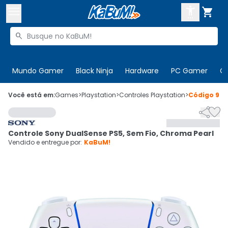



Buscar produtos


Enviar para:
Digite o CEP
Mundo Gamer
Black Ninja
Hardware
PC Gamer
C

Olá. Acesse sua conta
Você está em:
Games
>
Playstation
>
Controles Playstation
>
Código
945


ENTRE

Departamentos
Controle Sony DualSense PS5, Sem Fio, Chroma Pearl
CADASTRE-SE
Cupons

Vendido e entregue por:
KaBuM!
Mais Vendidos

Ativar tradutor em libras
