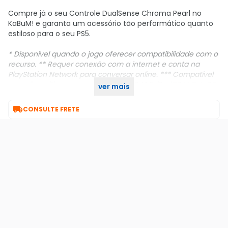
Compre já o seu Controle DualSense Chroma Pearl no
KaBuM! e garanta um acessório tão performático quanto
estiloso para o seu PS5.
* Disponível quando o jogo oferecer compatibilidade com o
recurso.
** Requer conexão com a internet e conta na
PlayStation Network para conversar online.
*** Compatível
com dispositivos com macOS 11.3, iOS 14.5, iPadOS 14.5, tvOS
ver mais
14.5 ou mais recente.

CONSULTE FRETE