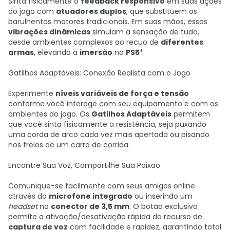
Sinta fisicamente o
feedback responsivo
em suas ações
do jogo com
atuadores duplos
, que substituem os
barulhentos motores tradicionais. Em suas mãos, essas
vibrações dinâmicas
simulam a sensação de tudo,
desde ambientes complexos ao recuo de
diferentes
armas
, elevando a
imersão
no
PS5
*.
Gatilhos Adaptáveis: Conexão Realista com o Jogo
Experimente
níveis variáveis de força e tensão
conforme você interage com seu equipamento e com os
ambientes do jogo. Os
Gatilhos Adaptáveis
permitem
que você sinta fisicamente a resistência, seja puxando
uma corda de arco cada vez mais apertada ou pisando
nos freios de um carro de corrida.
Encontre Sua Voz, Compartilhe Sua Paixão
Comunique-se facilmente com seus amigos online
através do
microfone integrado
ou inserindo um
headset
no
conector de 3,5 mm
. O botão exclusivo
permite a ativação/desativação rápida do recurso de
captura de voz
com facilidade e rapidez, garantindo total