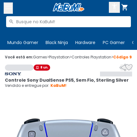



Buscar produtos


Enviar para:
Digite o CEP
Mundo Gamer
Black Ninja
Hardware
PC Gamer
C

Olá. Acesse sua conta
Você está em:
Games
>
Playstation
>
Controles Playstation
>
Código
945


8
un.

ENTRE

Departamentos
Controle Sony DualSense PS5, Sem Fio, Sterling Silver
CADASTRE-SE
Cupons

Vendido e entregue por:
KaBuM!
Mais Vendidos

Ativar tradutor em libras
