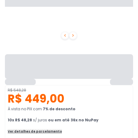


R$ 548,28
R$ 449,00
À vista no PIX
com
7
% de desconto
10
x
R$ 48,28
s/ juros
ou em até 36x no NuPay
Ver detalhes de parcelamento