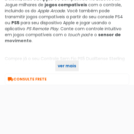
Jogue milhares de
jogos compatíveis
com o controle,
incluindo os do
Apple Arcade
. Você também pode
transmitir jogos compatíveis a partir do seu console PS4
ou
PS5
para seu dispositivo Apple e jogar usando o
aplicativo
PS Remote Play
. Conte com controle intuitivo
em jogos compatíveis com o
touch pad
e o
sensor de
movimento
.
Compre já o seu Controle Sem Fio PS5 DualSense Sterling
Silver no KaBuM! e adicione sofisticação e performance à
ver mais
sua jogatina.

CONSULTE FRETE