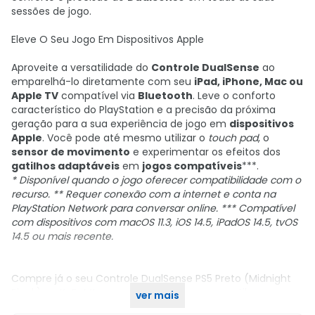
sessões de jogo.
Eleve O Seu Jogo Em Dispositivos Apple
Aproveite a versatilidade do
Controle DualSense
ao
emparelhá-lo diretamente com seu
iPad, iPhone, Mac ou
Apple TV
compatível via
Bluetooth
. Leve o conforto
característico do PlayStation e a precisão da próxima
geração para a sua experiência de jogo em
dispositivos
Apple
. Você pode até mesmo utilizar o
touch pad
, o
sensor de movimento
e experimentar os efeitos dos
gatilhos adaptáveis
em
jogos compatíveis
***.
* Disponível quando o jogo oferecer compatibilidade com o
recurso.
** Requer conexão com a internet e conta na
PlayStation Network para conversar online.
*** Compatível
com dispositivos com macOS 11.3, iOS 14.5, iPadOS 14.5, tvOS
14.5 ou mais recente.
Compre já o seu Controle DualSense PS5 Preto (Midnight
Black) no KaBuM! e garanta performance e estilo em suas
ver mais
mãos.