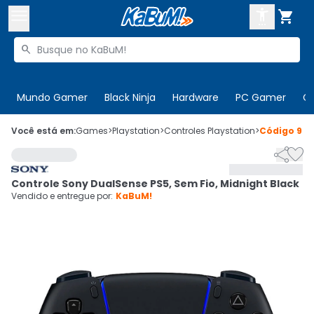



Buscar produtos


Enviar para:
Digite o CEP
Mundo Gamer
Black Ninja
Hardware
PC Gamer
C

Olá. Acesse sua conta
Você está em:
Games
>
Playstation
>
Controles Playstation
>
Código
945


ENTRE

Departamentos
Controle Sony DualSense PS5, Sem Fio, Midnight Black
CADASTRE-SE
Cupons

Vendido e entregue por:
KaBuM!
Mais Vendidos

Ativar tradutor em libras
