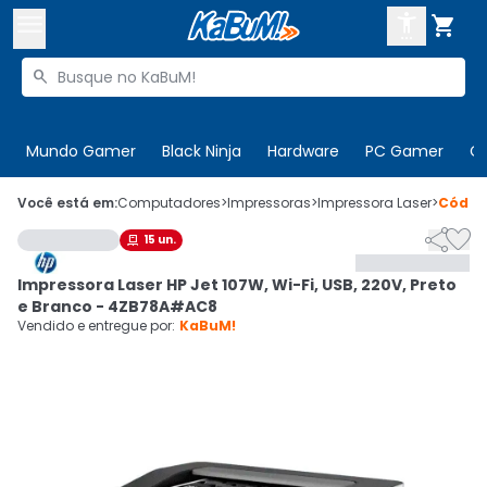



Buscar produtos


Enviar para:
Digite o CEP
Mundo Gamer
Black Ninja
Hardware
PC Gamer
C

Olá. Acesse sua conta
Você está em:
Computadores
>
Impressoras
>
Impressora Laser
>
Códig


15
un.

ENTRE

Departamentos
Impressora Laser HP Jet 107W, Wi-Fi, USB, 220V, Preto
CADASTRE-SE
Cupons

e Branco - 4ZB78A#AC8
Vendido e entregue por:
KaBuM!
Mais Vendidos

Ativar tradutor em libras
