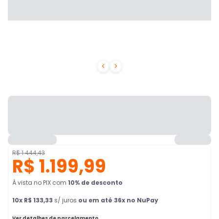


R$ 1.444,43
R$ 1.199,99
À vista no PIX
com
10
% de desconto
10
x
R$ 133,33
s/ juros
ou em até 36x no NuPay
Ver detalhes de parcelamento