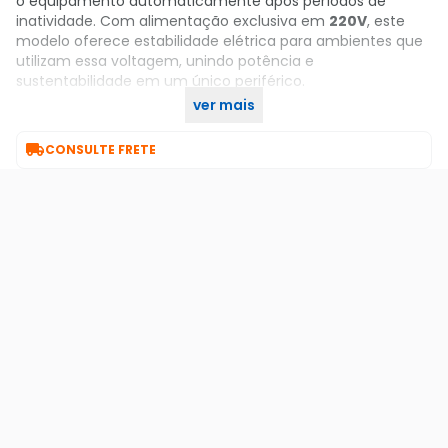
o equipamento automaticamente após períodos de
inatividade. Com alimentação exclusiva em
220V
, este
modelo oferece estabilidade elétrica para ambientes que
utilizam essa voltagem, unindo potência e
sustentabilidade em um único periférico.
ver mais
Garanta já o seu no KaBuM!

CONSULTE FRETE