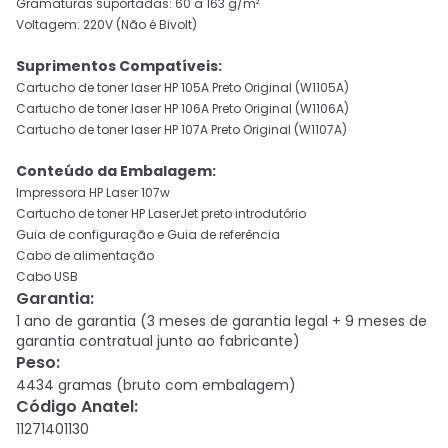
Gramaturas suportadas: 60 a 163 g/m²
Voltagem: 220V (Não é Bivolt)
Suprimentos Compatíveis:
Cartucho de toner laser HP 105A Preto Original (W1105A)
Cartucho de toner laser HP 106A Preto Original (W1106A)
Cartucho de toner laser HP 107A Preto Original (W1107A)
Conteúdo da Embalagem:
Impressora HP Laser 107w
Cartucho de toner HP LaserJet preto introdutório
Guia de configuração e Guia de referência
Cabo de alimentação
Cabo USB
Garantia
:
1 ano de garantia (3 meses de garantia legal + 9 meses de
garantia contratual junto ao fabricante)
Peso
:
4434 gramas (bruto com embalagem)
Código Anatel
:
11271401130