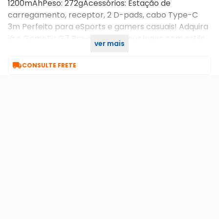
1200mAhPeso: 272gAcessórios: Estação de
carregamento, receptor, 2 D-pads, cabo Type-C
3m Perfeito para eSports e gamers casuais! Adquira
já o GameSir G7 Pro e domine seus jogos com estilo
ver mais
e precisão!

CONSULTE FRETE