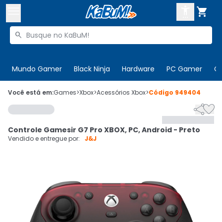



Buscar produtos


Enviar para:
Digite o CEP
Mundo Gamer
Black Ninja
Hardware
PC Gamer
C

Olá. Acesse sua conta
Você está em:
Games
>
Xbox
>
Acessórios Xbox
>
Código
949404


ENTRE

Departamentos
Controle Gamesir G7 Pro XBOX, PC, Android - Preto
CADASTRE-SE
Cupons

Vendido e entregue por:
J&J
Mais Vendidos

Ativar tradutor em libras
