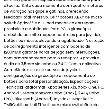
eSports. Sinta cada momento com quatro motores
de vibração nos grips e gatilhos, oferecendo
feedback tátil imersivo. Os **botões ABXY de micro
switch óptico** e o D-pad mecânico entregam
precisão e durabilidade. Para PC, o giroscópio
embutido permite mapear controles para joystick,
botões ou mouse, elevando a jogabilidade. A estação
de carregamento inteligente com bateria de
1200mAh garante horas de jogo sem interrupções,
com armazenamento para o receptor. Aproveite
áudio de 3,5mm via cabo ou 2.4G. Com o aplicativo
GameSir Nexus, ajuste curvas de joystick,
configurações de giroscópio e mapeamento de
botões para total personalização. Especificações
Técnicas:Plataformas: Xbox Series X|S, Xbox One, PC,
Android, SteamConexão: Cabo (Xbox), 2.4G/Cabo
(PC), Bluetooth (Android)Joysticks: Mag-Res™
TMRGatilhos: Hall Effect com micro switchBateria: