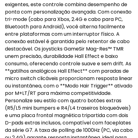
exigentes, este controle combina desempenho de
ponta com personalização avançada. Com conexão
tri-mode (cabo para Xbox, 2.4G e cabo para PC,
Bluetooth para Android), você alterna facilmente
entre plataformas com um interruptor físico. A
conexão estável é garantida pelo retentor de cabo
destacável. Os joysticks GameSir Mag-Res™ TMR
unem precisão, durabilidade Hall Effect e baixo
consumo, oferecendo controle suave e sem drift. As
**gatilhos analógicos Hall Effect** com paradas de
micro switch clicáveis proporcionam resposta linear
ou instantânea, com o **Modo Hair Trigger** ativado
por M+LT/RT para máxima competitividade.
Personalize seu estilo com quatro botões extras
(R5/L5 mini bumpers e R4/L4 traseiros bloqueáveis)
e uma placa frontal magnética tripartida com dois
D-pads extras inclusos, compatível com faceplates
da série G7. A taxa de polling de 1000Hz (PC, via cabo
ou 2.4G) garante resposta instantânea, ideal para