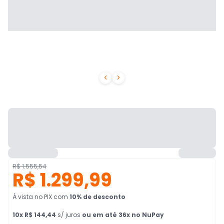


R$ 1.555,54
R$ 1.299,99
À vista no PIX
com
10
% de desconto
10
x
R$ 144,44
s/ juros
ou em até 36x no NuPay