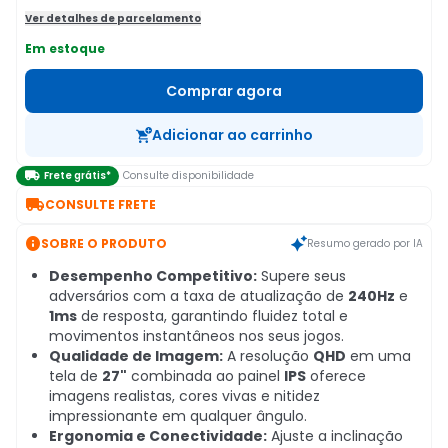
Ver detalhes de parcelamento
Em estoque
Comprar agora
Adicionar ao carrinho

Frete grátis*
Consulte disponibilidade

CONSULTE FRETE

SOBRE O PRODUTO
Resumo gerado por IA
Desempenho Competitivo:
Supere seus
adversários com a taxa de atualização de
240Hz
e
1ms
de resposta, garantindo fluidez total e
movimentos instantâneos nos seus jogos.
Qualidade de Imagem:
A resolução
QHD
em uma
tela de
27"
combinada ao painel
IPS
oferece
imagens realistas, cores vivas e nitidez
impressionante em qualquer ângulo.
Ergonomia e Conectividade:
Ajuste a inclinação