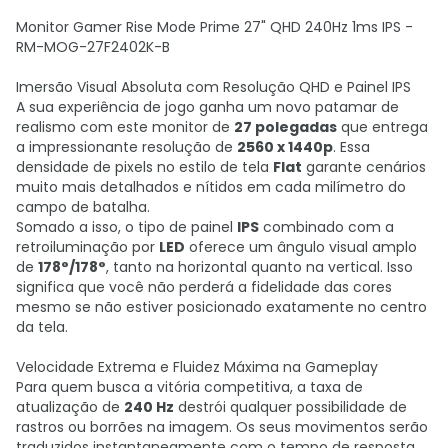
Monitor Gamer Rise Mode Prime 27" QHD 240Hz 1ms IPS -
RM-MOG-27F2402K-B
Imersão Visual Absoluta com Resolução QHD e Painel IPS
A sua experiência de jogo ganha um novo patamar de
realismo com este monitor de
27 polegadas
que entrega
a impressionante resolução de
2560 x 1440p
. Essa
densidade de pixels no estilo de tela
Flat
garante cenários
muito mais detalhados e nítidos em cada milímetro do
campo de batalha.
Somado a isso, o tipo de painel
IPS
combinado com a
retroiluminação por
LED
oferece um ângulo visual amplo
de
178°/178°
, tanto na horizontal quanto na vertical. Isso
significa que você não perderá a fidelidade das cores
mesmo se não estiver posicionado exatamente no centro
da tela.
Velocidade Extrema e Fluidez Máxima na Gameplay
Para quem busca a vitória competitiva, a taxa de
atualização de
240 Hz
destrói qualquer possibilidade de
rastros ou borrões na imagem. Os seus movimentos serão
traduzidos instantaneamente com o tempo de resposta