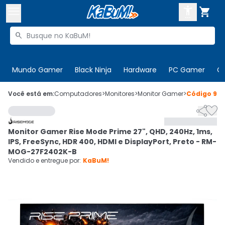



Buscar produtos


Enviar para:
Digite o CEP
Mundo Gamer
Black Ninja
Hardware
PC Gamer
C

Olá. Acesse sua conta
Você está em:
Computadores
>
Monitores
>
Monitor Gamer
>
Código
957


ENTRE

Departamentos
Monitor Gamer Rise Mode Prime 27", QHD, 240Hz, 1ms,
CADASTRE-SE
Cupons

IPS, FreeSync, HDR 400, HDMI e DisplayPort, Preto - RM-
MOG-27F2402K-B
Mais Vendidos

Vendido e entregue por:
KaBuM!
Ativar tradutor em libras
