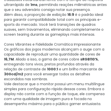
ultrarrápido de
1ms
, permitindo reações milimétricas antes
que o seu adversário consiga notar sua presença.
Além disso, a proporção de exibição
16:9
é o padrão ideal
para garantir compatibilidade total com os principais e-
sports do mercado. Você terá transições de quadros
suaves, sem travamentos, eliminando completamente o
screen tearing durante as gameplays mais intensas.
Cores Vibrantes e Fidelidade Cromática Impressionante
Os gráficos dos jogos modernos alcançam o auge com a
capacidade de reproduzir uma quantidade de cores de
16,7M
. Aliado a isso, a gama de cores cobre
sRGB110%
,
entregando tons vivos, pretos profundos através da
relação de contraste de
1000:1
e um brilho marcante de
300cd/m2
para você enxergar todos os detalhes
escondidos nas sombras.
Vale destacar que o monitor possui um menu multilíngue
simples para configuração rápida dessas cores. Embora o
display não conte com a função de toque, ele compensa
com uma qualidade de imagem pura e focada no
desempenho máximo para o público gamer entusiasta.