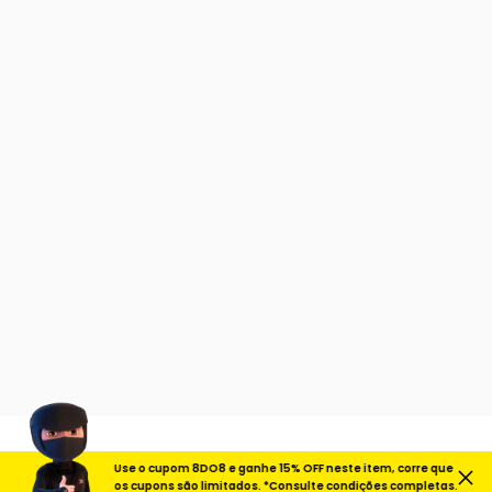
Use o cupom 8DO8 e ganhe 15% OFF neste item, corre que
os cupons são limitados. *Consulte condições completas.