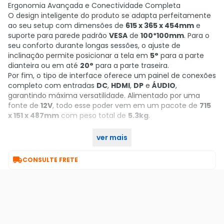
Ergonomia Avançada e Conectividade Completa
O design inteligente do produto se adapta perfeitamente
ao seu setup com dimensões de
615 x 365 x 454mm
e
suporte para parede padrão
VESA
de
100*100mm
. Para o
seu conforto durante longas sessões, o ajuste de
inclinação permite posicionar a tela em
5°
para a parte
dianteira ou em até
20°
para a parte traseira.
Por fim, o tipo de interface oferece um painel de conexões
completo com entradas
DC
,
HDMI
,
DP
e
ÁUDIO
,
garantindo máxima versatilidade. Alimentado por uma
fonte de
12V
, todo esse poder vem em um pacote de
715
x 151 x 487mm
com peso total de
5.3kg
.
ver mais
Garanta já o seu no KaBuM!

CONSULTE FRETE