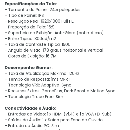
Especificações da Tela:
- Tamanho do Painel: 24,5 polegadas
- Tipo de Painel: IPS
- Resolução Real: 1920x1080 Full HD
- Proporção da Tela: 16:9
- Superfície de Exibição: Anti-Glare (antirreflexo)
- Brilho Típico: 300cd/m2
- Taxa de Contraste Típica: 1500:1
- Ângulo de Visão: 178 graus horizontal e vertical
- Cores de Exibição: 16.7M
Desempenho Gamer:
- Taxa de Atualização Máxima: 120Hz
- Tempo de Resposta: 1ms MPRT
- Tecnologia VRR: Adaptive-Sync
- Recursos Extras: GamePlus, Dark Boost e Motion Sync
- Tecnologia Trace Free: Sim
Conectividade e Áudio:
- Entradas de Vídeo: 1 x HDMI (v1.4) e 1 x VGA (D-Sub)
- Saídas de Áudio: 1 x Saída para Fone de Ouvido
- Entrada de Áudio PC: Sim