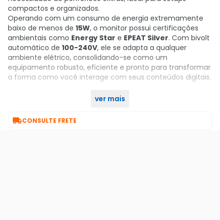
compactos e organizados.
Operando com um consumo de energia extremamente
baixo de menos de
15W
, o monitor possui certificações
ambientais como
Energy Star
e
EPEAT Silver
. Com bivolt
automático de
100-240V
, ele se adapta a qualquer
ambiente elétrico, consolidando-se como um
equipamento robusto, eficiente e pronto para transformar
a forma como você interage com seus conteúdos digitais.
ver mais
Garanta já o seu no KaBuM!

CONSULTE FRETE