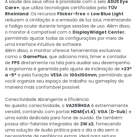
A saúde dos seus olhos é prioridade com o selo
ASUS Eye
Care+
, que utiliza tecnologias certificadas pela
TÜV
Rheinland
. Os recursos
Flicker-free
e
Low Blue Light
reduzem a cintilação e a emissão de luz azul, minimizando
a fadiga ocular durante longas sessões de uso. Além disso,
o monitor é compatível com o
DisplayWidget Center
,
permitindo ajustar todas as configurações por meio de
uma interface intuitiva de software.
Além disso, o monitor oferece ferramentas exclusivas
como o
GamePlus
, que adiciona mira, timer e contador
de
FPS
diretamente na tela para auxiliar seu desempenho.
A ergonomia é garantida pelo ajuste de inclinação de
+23°
a -5°
e pela furação
VESA
de
100x100mm
, permitindo que
você organize seu espaço de trabalho ou gameplay da
maneira mais confortável possível.
Conectividade Abrangente e Eficiência
No quesito conectividade, o
VA259HGA
é extremamente
versátil, contando com portas
HDMI(v1.4)
,
VGA
(
D-Sub
) e
uma saída dedicada para fone de ouvido. Ele também
possui alto-falantes integrados de
2W x2
, fornecendo
uma solução de áudio prática para o dia a dia sem a
necessidade de periféricos extras, ideal para setups