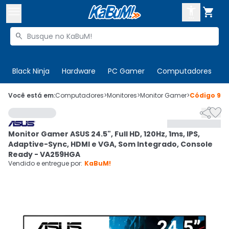



Buscar produtos


Enviar para:
Digite o CEP
Black Ninja
Hardware
PC Gamer
Computadores
P

Olá. Acesse sua conta
Você está em:
Computadores
>
Monitores
>
Monitor Gamer
>
Código
985


ENTRE

Departamentos
Monitor Gamer ASUS 24.5", Full HD, 120Hz, 1ms, IPS,
CADASTRE-SE
Cupons

Adaptive-Sync, HDMI e VGA, Som Integrado, Console
Ready - VA259HGA
Mais Vendidos

Vendido e entregue por:
KaBuM!
Ativar tradutor em libras
