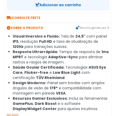
Adicionar ao carrinho

CONSULTE FRETE

SOBRE O PRODUTO
Resumo gerado por IA
Visual Imersivo e Fluido:
Tela de
24,5"
com painel
IPS
, resolução
Full HD
e taxa de atualização de
120Hz
para transições suaves.
Resposta Ultrarrápida:
Tempo de resposta de
1ms
MPRT
e tecnologia
Adaptive-Sync
para eliminar
rastros e rasgos de imagem.
Saúde Ocular Certificada:
Tecnologias
ASUS Eye
Care
,
Flicker-free
e
Low Blue Light
com
certificação
TÜV Rheinland
.
Design Moderno:
Painel sem bordas com amplos
ângulos de visão de
178°
e compatibilidade com
montagem em parede
VESA
.
Recursos Gamer Exclusivos:
Inclui as ferramentas
GamePlus
,
Dark Boost
e o software
DisplayWidget Center
para ajustes intuitivos.
Ver mais