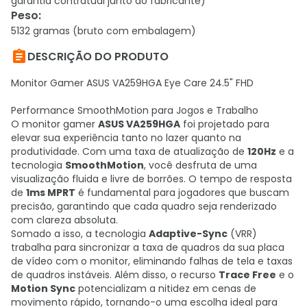
garantia contratual junto ao fabricante)
Peso
:
5132 gramas (bruto com embalagem)

DESCRIÇÃO DO PRODUTO
Monitor Gamer ASUS VA259HGA Eye Care 24.5" FHD
Performance SmoothMotion para Jogos e Trabalho
O monitor gamer
ASUS VA259HGA
foi projetado para
elevar sua experiência tanto no lazer quanto na
produtividade. Com uma taxa de atualização de
120Hz
e a
tecnologia
SmoothMotion
, você desfruta de uma
visualização fluida e livre de borrões. O tempo de resposta
de
1ms MPRT
é fundamental para jogadores que buscam
precisão, garantindo que cada quadro seja renderizado
com clareza absoluta.
Somado a isso, a tecnologia
Adaptive-Sync
(VRR)
trabalha para sincronizar a taxa de quadros da sua placa
de vídeo com o monitor, eliminando falhas de tela e taxas
de quadros instáveis. Além disso, o recurso
Trace Free
e o
Motion Sync
potencializam a nitidez em cenas de
movimento rápido, tornando-o uma escolha ideal para