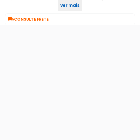
ver mais
Garanta já o seu no KaBuM!

CONSULTE FRETE