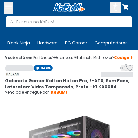



Buscar produtos


Enviar para:
Digite o CEP
Black Ninja
Hardware
PC Gamer
Computadores
P

Olá. Acesse sua conta
Você está em:
Periféricos
>
Gabinetes
>
Gabinete Mid Tower
>
Código
986


43
un.

ENTRE

Departamentos
Gabinete Gamer Kalkan Hakon Pro, E-ATX, Sem Fans,
CADASTRE-SE
Cupons

Lateral em Vidro Temperado, Preto - KLK00094
Vendido e entregue por:
KaBuM!
Mais Vendidos

Ativar tradutor em libras
