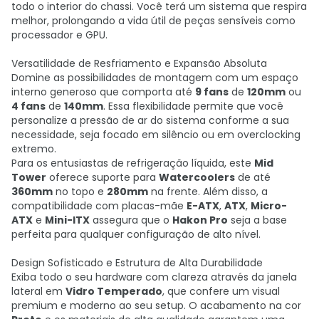
todo o interior do chassi. Você terá um sistema que respira
melhor, prolongando a vida útil de peças sensíveis como
processador e GPU.
Versatilidade de Resfriamento e Expansão Absoluta
Domine as possibilidades de montagem com um espaço
interno generoso que comporta até
9 fans
de
120mm
ou
4 fans
de
140mm
. Essa flexibilidade permite que você
personalize a pressão de ar do sistema conforme a sua
necessidade, seja focado em silêncio ou em overclocking
extremo.
Para os entusiastas de refrigeração líquida, este
Mid
Tower
oferece suporte para
Watercoolers
de até
360mm
no topo e
280mm
na frente. Além disso, a
compatibilidade com placas-mãe
E-ATX
,
ATX
,
Micro-
ATX
e
Mini-ITX
assegura que o
Hakon Pro
seja a base
perfeita para qualquer configuração de alto nível.
Design Sofisticado e Estrutura de Alta Durabilidade
Exiba todo o seu hardware com clareza através da janela
lateral em
Vidro Temperado
, que confere um visual
premium e moderno ao seu setup. O acabamento na cor