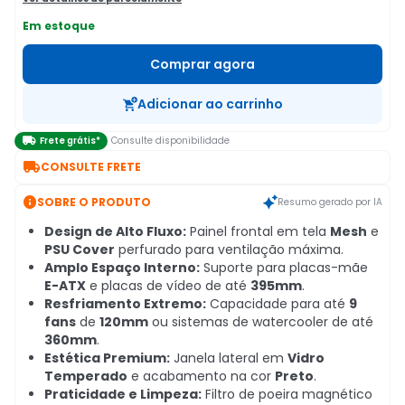
Em estoque
Comprar agora
Adicionar ao carrinho

Frete grátis*
Consulte disponibilidade

CONSULTE FRETE

SOBRE O PRODUTO
Resumo gerado por IA
Design de Alto Fluxo:
Painel frontal em tela
Mesh
e
PSU Cover
perfurado para ventilação máxima.
Amplo Espaço Interno:
Suporte para placas-mãe
E-ATX
e placas de vídeo de até
395mm
.
Resfriamento Extremo:
Capacidade para até
9
fans
de
120mm
ou sistemas de watercooler de até
360mm
.
Estética Premium:
Janela lateral em
Vidro
Temperado
e acabamento na cor
Preto
.
Praticidade e Limpeza:
Filtro de poeira magnético