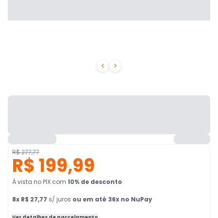


R$ 277,77
R$ 199,99
À vista no PIX
com
10
% de desconto
8
x
R$ 27,77
s/ juros
ou em até 36x no NuPay
Ver detalhes de parcelamento