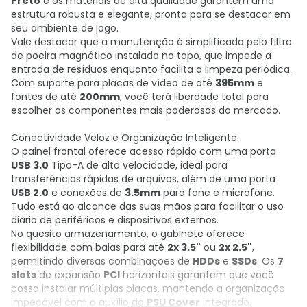
Preto
e os materiais de alta qualidade garantem uma
estrutura robusta e elegante, pronta para se destacar em
seu ambiente de jogo.
Vale destacar que a manutenção é simplificada pelo filtro
de poeira magnético instalado no topo, que impede a
entrada de resíduos enquanto facilita a limpeza periódica.
Com suporte para placas de vídeo de até
395mm
e
fontes de até
200mm
, você terá liberdade total para
escolher os componentes mais poderosos do mercado.
Conectividade Veloz e Organização Inteligente
O painel frontal oferece acesso rápido com uma porta
USB 3.0
Tipo-A de alta velocidade, ideal para
transferências rápidas de arquivos, além de uma porta
USB 2.0
e conexões de
3.5mm
para fone e microfone.
Tudo está ao alcance das suas mãos para facilitar o uso
diário de periféricos e dispositivos externos.
No quesito armazenamento, o gabinete oferece
flexibilidade com baias para até
2x 3.5"
ou
2x 2.5"
,
permitindo diversas combinações de
HDDs
e
SSDs
. Os
7
slots
de expansão
PCI
horizontais garantem que você
possa instalar múltiplas placas, mantendo a organização
impecável com o auxílio do
PSU Cover
integrado.