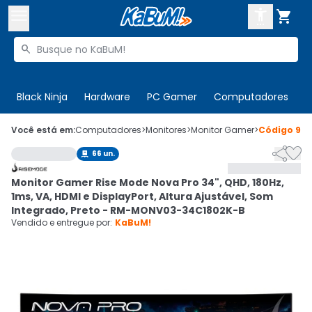



Buscar produtos


Enviar para:
Digite o CEP
Black Ninja
Hardware
PC Gamer
Computadores
P

Olá. Acesse sua conta
Você está em:
Computadores
>
Monitores
>
Monitor Gamer
>
Código
988


66
un.

ENTRE

Departamentos
Monitor Gamer Rise Mode Nova Pro 34", QHD, 180Hz,
CADASTRE-SE
Cupons

1ms, VA, HDMI e DisplayPort, Altura Ajustável, Som
Integrado, Preto - RM-MONV03-34C1802K-B
Mais Vendidos

Vendido e entregue por:
KaBuM!
Ativar tradutor em libras
