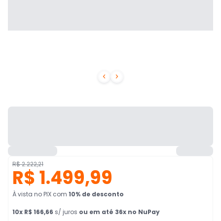


R$ 2.222,21
R$ 1.499,99
À vista no PIX
com
10
% de desconto
10
x
R$ 166,66
s/ juros
ou em até 36x no NuPay