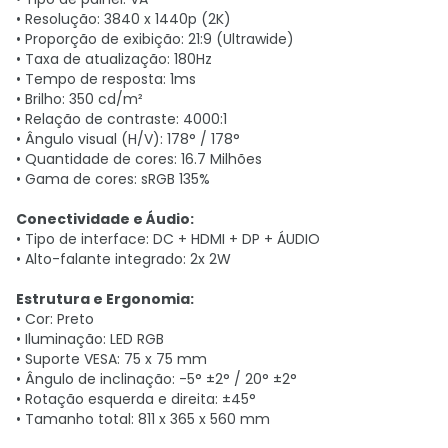
• Resolução: 3840 x 1440p (2K)
• Proporção de exibição: 21:9 (Ultrawide)
• Taxa de atualização: 180Hz
• Tempo de resposta: 1ms
• Brilho: 350 cd/m²
• Relação de contraste: 4000:1
• Ângulo visual (H/V): 178° / 178°
• Quantidade de cores: 16.7 Milhões
• Gama de cores: sRGB 135%
Conectividade e Áudio:
• Tipo de interface: DC + HDMI + DP + ÁUDIO
• Alto-falante integrado: 2x 2W
Estrutura e Ergonomia:
• Cor: Preto
• Iluminação: LED RGB
• Suporte VESA: 75 x 75 mm
• Ângulo de inclinação: -5° ±2° / 20° ±2°
• Rotação esquerda e direita: ±45°
• Tamanho total: 811 x 365 x 560 mm