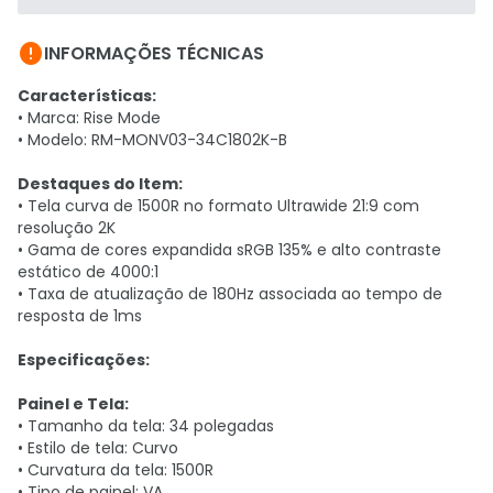

INFORMAÇÕES TÉCNICAS
Características:
• Marca: Rise Mode
• Modelo: RM-MONV03-34C1802K-B
Destaques do Item:
• Tela curva de 1500R no formato Ultrawide 21:9 com
resolução 2K
• Gama de cores expandida sRGB 135% e alto contraste
estático de 4000:1
• Taxa de atualização de 180Hz associada ao tempo de
resposta de 1ms
Especificações:
Painel e Tela:
• Tamanho da tela: 34 polegadas
• Estilo de tela: Curvo
• Curvatura da tela: 1500R
• Tipo de painel: VA