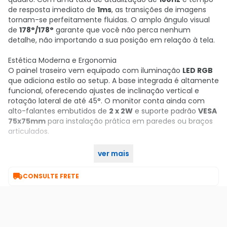
de resposta imediato de
1ms
, as transições de imagens
tornam-se perfeitamente fluidas. O amplo ângulo visual
de
178°/178°
garante que você não perca nenhum
detalhe, não importando a sua posição em relação à tela.
Estética Moderna e Ergonomia
O painel traseiro vem equipado com iluminação
LED RGB
que adiciona estilo ao setup. A base integrada é altamente
funcional, oferecendo ajustes de inclinação vertical e
rotação lateral de até 45°. O monitor conta ainda com
alto-falantes embutidos de
2 x 2W
e suporte padrão
VESA
75x75mm
para instalação prática em paredes ou braços
articulados.
ver mais
Garanta já o seu no KaBuM!

CONSULTE FRETE