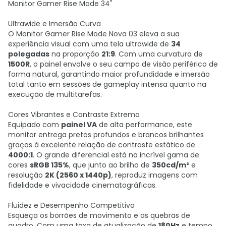
Monitor Gamer Rise Mode 34"
Ultrawide e Imersão Curva
O Monitor Gamer Rise Mode Nova 03 eleva a sua
experiência visual com uma tela ultrawide de
34
polegadas
na proporção
21:9
. Com uma curvatura de
1500R
, o painel envolve o seu campo de visão periférico de
forma natural, garantindo maior profundidade e imersão
total tanto em sessões de gameplay intensa quanto na
execução de multitarefas.
Cores Vibrantes e Contraste Extremo
Equipado com
painel VA
de alta performance, este
monitor entrega pretos profundos e brancos brilhantes
graças à excelente relação de contraste estático de
4000:1
. O grande diferencial está na incrível gama de
cores
sRGB 135%
, que junto ao brilho de
350cd/m²
e
resolução
2K (2560 x 1440p)
, reproduz imagens com
fidelidade e vivacidade cinematográficas.
Fluidez e Desempenho Competitivo
Esqueça os borrões de movimento e as quebras de
quadro. Com uma taxa de atualização de
180Hz
e tempo