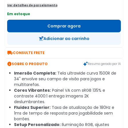
Ver detalhes de parcelamento
Em estoque
Comprar agora
Adicionar ao carrinho

CONSULTE FRETE

SOBRE O PRODUTO
Resumo gerado por IA
Imersão Completa:
Tela ultrawide curva 1500R de
34" envolve seu campo de visão para jogos e
multitarefas.
Cores Vibrantes:
Painel VA com sRGB 135% e
contraste 4000:1 entrega imagens 2K
deslumbrantes.
Fluidez Superior:
Taxa de atualização de 180Hz e
1ms de tempo de resposta para jogabilidade sem
borrões.
Setup Personalizado:
Iluminação RGB, ajustes