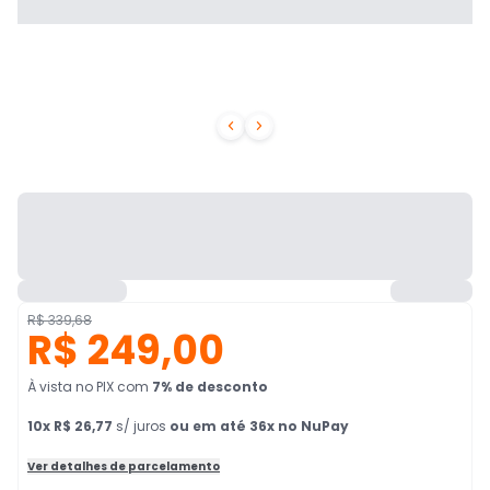


R$ 339,68
R$ 249,00
À vista no PIX
com
7
% de desconto
10
x
R$ 26,77
s/ juros
ou em até 36x no NuPay
Ver detalhes de parcelamento