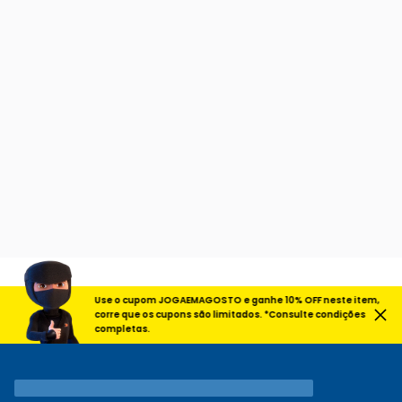
Use o cupom JOGAEMAGOSTO e ganhe 10% OFF neste item,
corre que os cupons são limitados. *Consulte condições
completas.