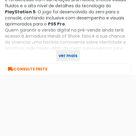
fluidos e o alto nível de detalhes da tecnologia do
PlayStation 5
. O jogo foi desenvolvido do zero para o
console, contando inclusive com desempenho e visuais
aprimorados para o
PS5 Pro
.
Quem garantir a versão digital na pré-venda ainda terá
acesso à Armadura Hands of Shore. Esta é a sua chance
de vivenciar uma história comovente sobre identidade e
sacrifício, indo muito além da mera sobrevivência para
descobrir o verdadeiro custo do poder.
ver mais
Garanta já o seu no KaBuM!

CONSULTE FRETE