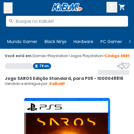



Buscar produtos


Enviar para:
Digite o CEP
Mundo Gamer
Black Ninja
Hardware
PC Gamer
C

Olá. Acesse sua conta
Você está em:
Games
>
Playstation
>
Jogos Playstation
>
Código
98958


79
un.

ENTRE

Departamentos
Jogo SAROS Edição Standard, para PS5 - 1000048816
CADASTRE-SE
Cupons

Vendido e entregue por:
KaBuM!
Mais Vendidos

Ativar tradutor em libras
