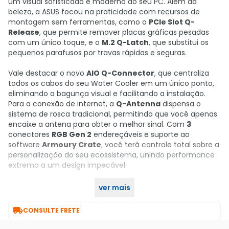
um visual sofisticado e moderno ao seu PC. Além da
beleza, a ASUS focou na praticidade com recursos de
montagem sem ferramentas, como o
PCIe Slot Q-
Release
, que permite remover placas gráficas pesadas
com um único toque, e o
M.2 Q-Latch
, que substitui os
pequenos parafusos por travas rápidas e seguras.
Vale destacar o novo
AIO Q-Connector
, que centraliza
todos os cabos do seu Water Cooler em um único ponto,
eliminando a bagunça visual e facilitando a instalação.
Para a conexão de internet, a
Q-Antenna
dispensa o
sistema de rosca tradicional, permitindo que você apenas
encaixe a antena para obter o melhor sinal. Com
3
conectores
RGB Gen 2
endereçáveis e suporte ao
software
Armoury Crate
, você terá controle total sobre a
personalização do seu ecossistema, unindo performance
extrema a um design impecável.
ver mais
Garanta já o seu no KaBuM!

CONSULTE FRETE