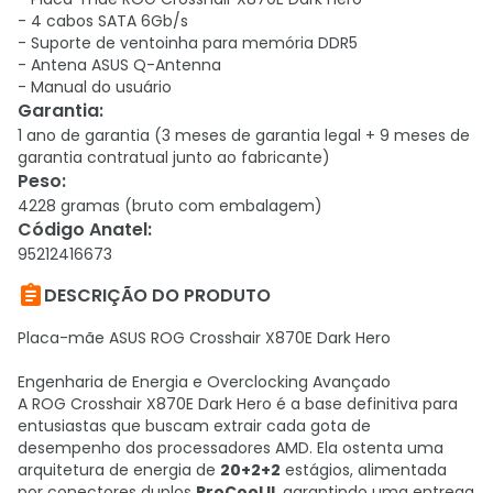
- 4 cabos SATA 6Gb/s
- Suporte de ventoinha para memória DDR5
- Antena ASUS Q-Antenna
- Manual do usuário
Garantia
:
1 ano de garantia (3 meses de garantia legal + 9 meses de
garantia contratual junto ao fabricante)
Peso
:
4228 gramas (bruto com embalagem)
Código Anatel
:
95212416673

DESCRIÇÃO DO PRODUTO
Placa-mãe ASUS ROG Crosshair X870E Dark Hero
Engenharia de Energia e Overclocking Avançado
A ROG Crosshair X870E Dark Hero é a base definitiva para
entusiastas que buscam extrair cada gota de
desempenho dos processadores AMD. Ela ostenta uma
arquitetura de energia de
20+2+2
estágios, alimentada
por conectores duplos
ProCool II
, garantindo uma entrega