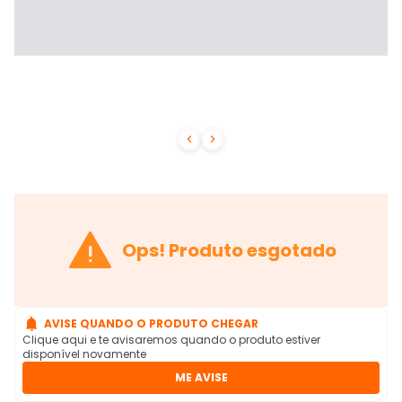



Ops! Produto esgotado

AVISE QUANDO O PRODUTO CHEGAR
Clique aqui e te avisaremos quando o produto estiver
disponível novamente
ME AVISE