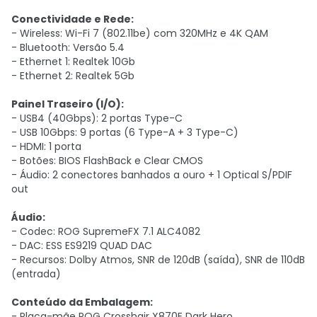
Conectividade e Rede:
- Wireless: Wi-Fi 7 (802.11be) com 320MHz e 4K QAM
- Bluetooth: Versão 5.4
- Ethernet 1: Realtek 10Gb
- Ethernet 2: Realtek 5Gb
Painel Traseiro (I/O):
- USB4 (40Gbps): 2 portas Type-C
- USB 10Gbps: 9 portas (6 Type-A + 3 Type-C)
- HDMI: 1 porta
- Botões: BIOS FlashBack e Clear CMOS
- Áudio: 2 conectores banhados a ouro + 1 Optical S/PDIF
out
Áudio:
- Codec: ROG SupremeFX 7.1 ALC4082
- DAC: ESS ES9219 QUAD DAC
- Recursos: Dolby Atmos, SNR de 120dB (saída), SNR de 110dB
(entrada)
Conteúdo da Embalagem:
- Placa-mãe ROG Crosshair X870E Dark Hero