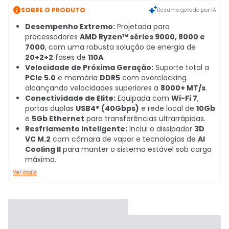

SOBRE O PRODUTO
Resumo gerado por IA
Desempenho Extremo:
Projetada para
processadores
AMD Ryzen™ séries 9000, 8000 e
7000
, com uma robusta solução de energia de
20+2+2
fases de
110A
.
Velocidade de Próxima Geração:
Suporte total a
PCIe 5.0
e memória
DDR5
com overclocking
alcançando velocidades superiores a
8000+ MT/s
.
Conectividade de Elite:
Equipada com
Wi-Fi 7
,
portas duplas
USB4® (40Gbps)
e rede local de
10Gb
e
5Gb Ethernet
para transferências ultrarrápidas.
Resfriamento Inteligente:
Inclui o dissipador
3D
VC M.2
com câmara de vapor e tecnologias de
AI
Cooling II
para manter o sistema estável sob carga
máxima.
Ver mais