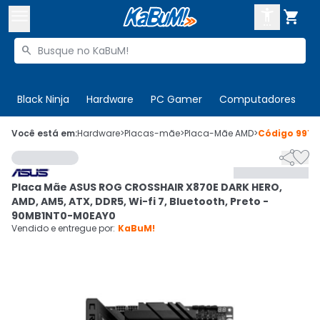



Buscar produtos


Enviar para:
Digite o CEP
Black Ninja
Hardware
PC Gamer
Computadores
P

Olá. Acesse sua conta
Você está em:
Hardware
>
Placas-mãe
>
Placa-Mãe AMD
>
Código
9916


ENTRE

Departamentos
Placa Mãe ASUS ROG CROSSHAIR X870E DARK HERO,
CADASTRE-SE
Cupons

AMD, AM5, ATX, DDR5, Wi-fi 7, Bluetooth, Preto -
90MB1NT0-M0EAY0
Mais Vendidos

Vendido e entregue por:
KaBuM!
Ativar tradutor em libras
