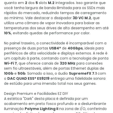
quanto em
2
dos
5
slots
M.2
integrados. Isso garante que
você tenha largura de banda ilimitada para os SSDs mais
rápidos do mercado, reduzindo tempos de carregamento
ao mínimo. Vale destacar o dissipador
3D VC M.2
, que
utiliza uma câmara de vapor inovadora para baixar as
temperaturas dos seus drives de alto desempenho em até
10%
, evitando quedas de performance por calor.
No painel traseiro, a conectividade é incomparável com a
presença de duas portas
USB4®
de
40Gbps
, ideais para
periféricos de alta velocidade e displays externos. A rede é
um capítulo à parte, contando com a tecnologia de ponta
Wi-Fi 7
, que oferece canais de
320 MHz
para conexões
sem fio ultraestáveis, além de portas Ethernet duplas de
10Gb
e
5Gb
. Somado a isso, o áudio
SupremeFX 7.1
com
o
DAC QUAD ESS® ES9219
entrega uma fidelidade sonora
de estúdio para uma imersão total nos seus games.
Design Premium e Facilidades EZ DIY
A estética "Dark" desta placa é definida por um
acabamento em preto fosco profundo e a deslumbrante
iluminação
Polymo Lighting II
na zona de I/O, conferindo