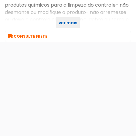
produtos químicos para a limpeza do controle- não
desmonte ou modifique o produto- não arremesse
ou deixe o controle cair- não puxe, dobre ou torça o
ver mais
cabo com muita força

CONSULTE FRETE