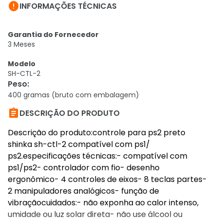

INFORMAÇÕES TÉCNICAS
Garantia do Fornecedor
3 Meses
Modelo
SH-CTL-2
Peso
:
400 gramas (bruto com embalagem)

DESCRIÇÃO DO PRODUTO
Descrição do produto:controle para ps2 preto
shinka sh-ctl-2 compatível com ps1/
ps2.especificações técnicas:- compatível com
ps1/ps2- controlador com fio- desenho
ergonômico- 4 controles de eixos- 8 teclas partes-
2 manipuladores analógicos- função de
vibraçãocuidados:- não exponha ao calor intenso,
umidade ou luz solar direta- não use álcool ou