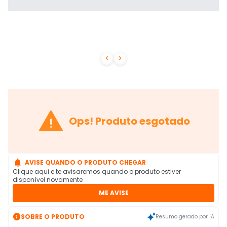



Ops! Produto esgotado

AVISE QUANDO O PRODUTO CHEGAR
Clique aqui e te avisaremos quando o produto estiver
disponível novamente
ME AVISE

SOBRE O PRODUTO
Resumo gerado por IA