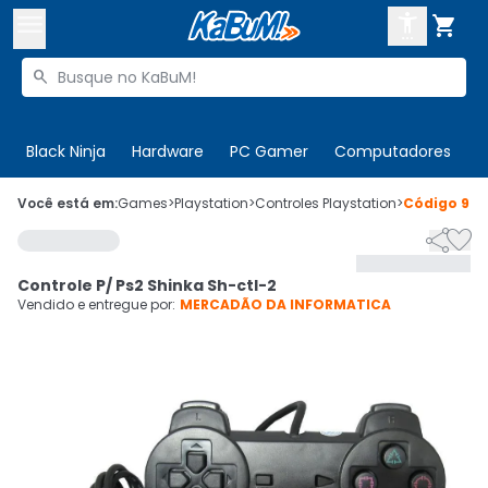



Buscar produtos


Enviar para:
Digite o CEP
Black Ninja
Hardware
PC Gamer
Computadores
P

Olá. Acesse sua conta
Você está em:
Games
>
Playstation
>
Controles Playstation
>
Código
994


ENTRE

Departamentos
Controle P/ Ps2 Shinka Sh-ctl-2
CADASTRE-SE
Cupons

Vendido e entregue por:
MERCADÃO DA INFORMATICA
Mais Vendidos

Ativar tradutor em libras
