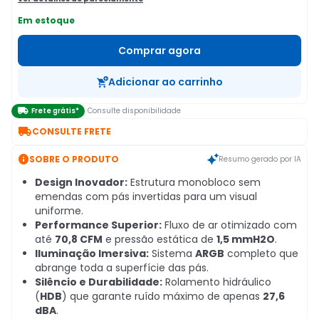
Em estoque
Comprar agora
Adicionar ao carrinho

Frete grátis*
Consulte disponibilidade

CONSULTE FRETE

SOBRE O PRODUTO
Resumo gerado por IA
Design Inovador:
Estrutura monobloco sem
emendas com pás invertidas para um visual
uniforme.
Performance Superior:
Fluxo de ar otimizado com
até
70,8 CFM
e pressão estática de
1,5 mmH2O
.
Iluminação Imersiva:
Sistema
ARGB
completo que
abrange toda a superfície das pás.
Silêncio e Durabilidade:
Rolamento hidráulico
(
HDB
) que garante ruído máximo de apenas
27,6
dBA
.