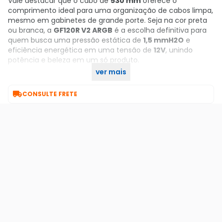
Vale destacar que o cabo de
530 mm
oferece o
comprimento ideal para uma organização de cabos limpa,
mesmo em gabinetes de grande porte. Seja na cor preta
ou branca, a
GF120R V2 ARGB
é a escolha definitiva para
quem busca uma pressão estática de
1,5 mmH2O
e
eficiência energética em uma tensão de
12V
, unindo
potência e beleza em um só produto.
ver mais
Garanta já o seu no KaBuM!

CONSULTE FRETE