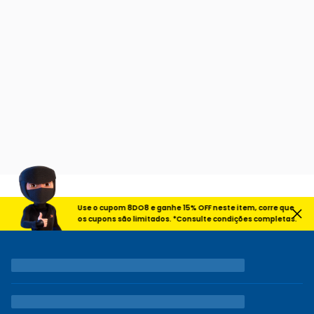
Use o cupom 8DO8 e ganhe 15% OFF neste item, corre que
os cupons são limitados. *Consulte condições completas.