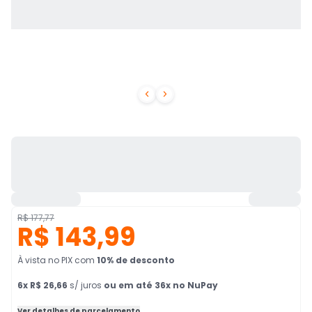


R$ 177,77
R$ 143,99
À vista no PIX
com
10
% de desconto
6
x
R$ 26,66
s/ juros
ou em até 36x no NuPay
Ver detalhes de parcelamento