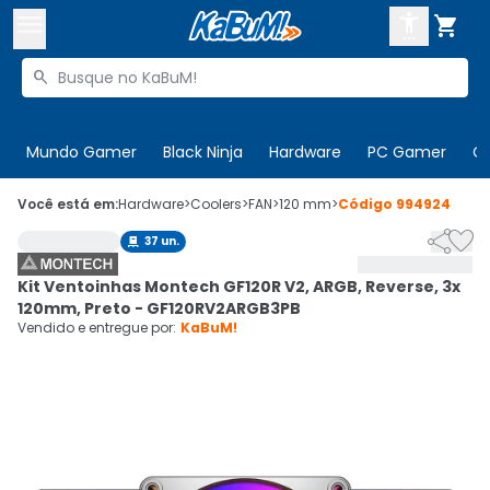



Buscar produtos


Enviar para:
Digite o CEP
Mundo Gamer
Black Ninja
Hardware
PC Gamer
C

Olá. Acesse sua conta
Você está em:
Hardware
>
Coolers
>
FAN
>
120 mm
>
Código
994924


37
un.

ENTRE

Departamentos
Kit Ventoinhas Montech GF120R V2, ARGB, Reverse, 3x
CADASTRE-SE
Cupons

120mm, Preto - GF120RV2ARGB3PB
Vendido e entregue por:
KaBuM!
Mais Vendidos

Ativar tradutor em libras
