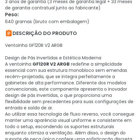
3 anos de garantia (3 meses de garantia legal + 33 meses
de garantia contratual junto ao fabricante)
Peso
:
640 gramas (bruto com embalagem)

DESCRIÇÃO DO PRODUTO
Ventoinha GF120R V2 ARGB
Design de Pás Invertidas e Estética Moderna
A ventoinha
GF120R V2 ARGB
redefine a simplicidade
essencial com sua estrutura monobloco sem emendas
recém-projetada, que se integra perfeitamente a
gabinetes de alta performance. Diferente dos modelos
convencionais, este componente apresenta o inovador
design de pás invertidas, o que proporciona uma
flexibilidade sem precedentes para suas configurações de
entrada e saída de ar.
Ao utilizar essa tecnologia de fluxo reverso, você consegue
manter uma aparência visual uniforme e consistente em
todo o setup, escondendo os suportes estruturais
enquanto otimiza a ventilação. Além disso, o design do
suporte de peça única confere uma sofisticação discreta