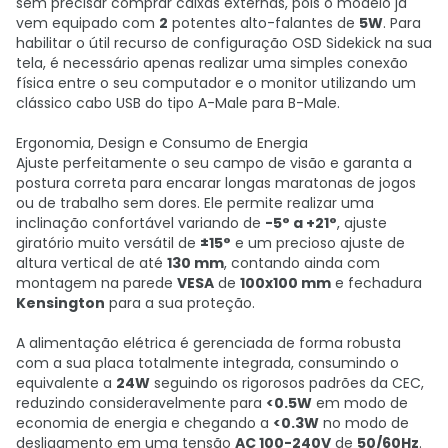
sem precisar comprar caixas externas, pois o modelo já
vem equipado com
2
potentes alto-falantes de
5W
. Para
habilitar o útil recurso de configuração OSD Sidekick na sua
tela, é necessário apenas realizar uma simples conexão
física entre o seu computador e o monitor utilizando um
clássico cabo USB do tipo A-Male para B-Male.
Ergonomia, Design e Consumo de Energia
Ajuste perfeitamente o seu campo de visão e garanta a
postura correta para encarar longas maratonas de jogos
ou de trabalho sem dores. Ele permite realizar uma
inclinação confortável variando de
-5° a +21°
, ajuste
giratório muito versátil de
±15°
e um precioso ajuste de
altura vertical de até
130 mm
, contando ainda com
montagem na parede
VESA
de
100x100 mm
e fechadura
Kensington
para a sua proteção.
A alimentação elétrica é gerenciada de forma robusta
com a sua placa totalmente integrada, consumindo o
equivalente a
24W
seguindo os rigorosos padrões da CEC,
reduzindo consideravelmente para
<0.5W
em modo de
economia de energia e chegando a
<0.3W
no modo de
desligamento em uma tensão
AC 100-240V
de
50/60Hz
.