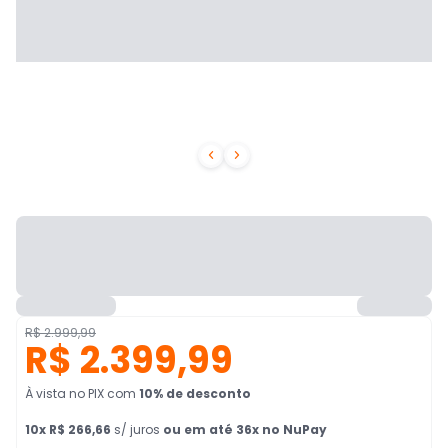


R$ 2.999,99
R$ 2.399,99
À vista no PIX
com
10
% de desconto
10
x
R$ 266,66
s/ juros
ou em até 36x no NuPay