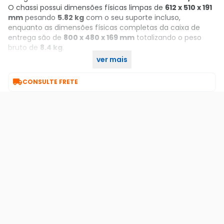
O chassi possui dimensões físicas limpas de
612 x 510 x 191
mm
pesando
5.82 kg
com o seu suporte incluso,
enquanto as dimensões físicas completas da caixa de
entrega são de
800 x 480 x 169 mm
totalizando o peso
bruto de
8.4 kg
.
ver mais
Garanta já o seu no KaBuM!

CONSULTE FRETE