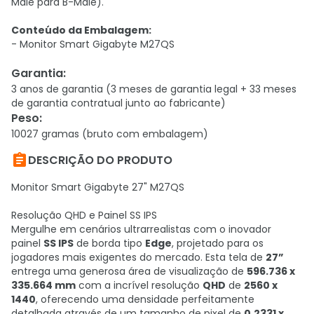
Male para B-Male).
Conteúdo da Embalagem:
- Monitor Smart Gigabyte M27QS
Garantia
:
3 anos de garantia (3 meses de garantia legal + 33 meses
de garantia contratual junto ao fabricante)
Peso
:
10027 gramas (bruto com embalagem)

DESCRIÇÃO DO PRODUTO
Monitor Smart Gigabyte 27" M27QS
Resolução QHD e Painel SS IPS
Mergulhe em cenários ultrarrealistas com o inovador
painel
SS IPS
de borda tipo
Edge
, projetado para os
jogadores mais exigentes do mercado. Esta tela de
27”
entrega uma generosa área de visualização de
596.736 x
335.664 mm
com a incrível resolução
QHD
de
2560 x
1440
, oferecendo uma densidade perfeitamente
detalhada através de um tamanho de pixel de
0.2331 x