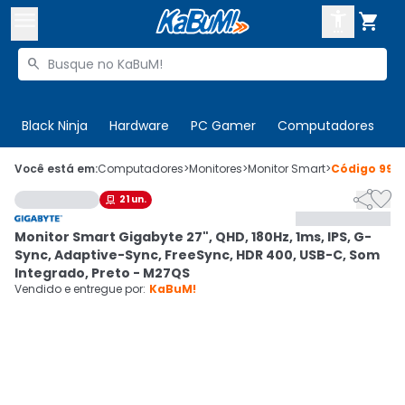



Buscar produtos


Enviar para:
Digite o CEP
Black Ninja
Hardware
PC Gamer
Computadores
P

Olá. Acesse sua conta
Você está em:
Computadores
>
Monitores
>
Monitor Smart
>
Código
994


21
un.

ENTRE

Departamentos
Monitor Smart Gigabyte 27", QHD, 180Hz, 1ms, IPS, G-
CADASTRE-SE
Cupons

Sync, Adaptive-Sync, FreeSync, HDR 400, USB-C, Som
Integrado, Preto - M27QS
Mais Vendidos

Vendido e entregue por:
KaBuM!
Ativar tradutor em libras
