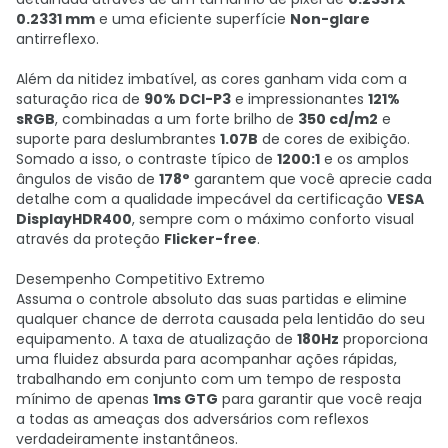
0.2331 mm
e uma eficiente superfície
Non-glare
antirreflexo.
Além da nitidez imbatível, as cores ganham vida com a
saturação rica de
90% DCI-P3
e impressionantes
121%
sRGB
, combinadas a um forte brilho de
350 cd/m2
e
suporte para deslumbrantes
1.07B
de cores de exibição.
Somado a isso, o contraste típico de
1200:1
e os amplos
ângulos de visão de
178°
garantem que você aprecie cada
detalhe com a qualidade impecável da certificação
VESA
DisplayHDR400
, sempre com o máximo conforto visual
através da proteção
Flicker-free
.
Desempenho Competitivo Extremo
Assuma o controle absoluto das suas partidas e elimine
qualquer chance de derrota causada pela lentidão do seu
equipamento. A taxa de atualização de
180Hz
proporciona
uma fluidez absurda para acompanhar ações rápidas,
trabalhando em conjunto com um tempo de resposta
mínimo de apenas
1ms GTG
para garantir que você reaja
a todas as ameaças dos adversários com reflexos
verdadeiramente instantâneos.