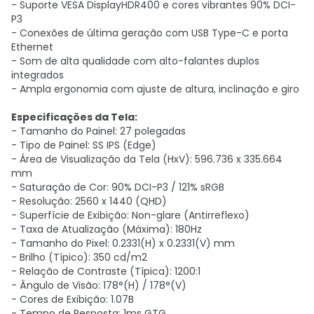
- Suporte VESA DisplayHDR400 e cores vibrantes 90% DCI-
P3
- Conexões de última geração com USB Type-C e porta
Ethernet
- Som de alta qualidade com alto-falantes duplos
integrados
- Ampla ergonomia com ajuste de altura, inclinação e giro
Especificações da Tela:
- Tamanho do Painel: 27 polegadas
- Tipo de Painel: SS IPS (Edge)
- Área de Visualização da Tela (HxV): 596.736 x 335.664
mm
- Saturação de Cor: 90% DCI-P3 / 121% sRGB
- Resolução: 2560 x 1440 (QHD)
- Superfície de Exibição: Non-glare (Antirreflexo)
- Taxa de Atualização (Máxima): 180Hz
- Tamanho do Pixel: 0.2331(H) x 0.2331(V) mm
- Brilho (Típico): 350 cd/m2
- Relação de Contraste (Típica): 1200:1
- Ângulo de Visão: 178°(H) / 178°(V)
- Cores de Exibição: 1.07B
- Tempo de Resposta: 1ms GTG