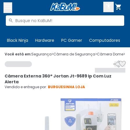



Buscar produtos


Enviar para:
Digite o CEP
Black Ninja
Hardware
PC Gamer
Computadores
P

Olá. Acesse sua conta
Você está em:
Segurança
>
Câmera de Segurança
>
Câmera Dome
>
C


ENTRE

Departamentos
Câmera Externa 360° Jortan Jt-9689 Ip Com Luz
CADASTRE-SE
Cupons

Alerta
Vendido e entregue por:
BURGUESINHA LOJA
Mais Vendidos

Ativar tradutor em libras
