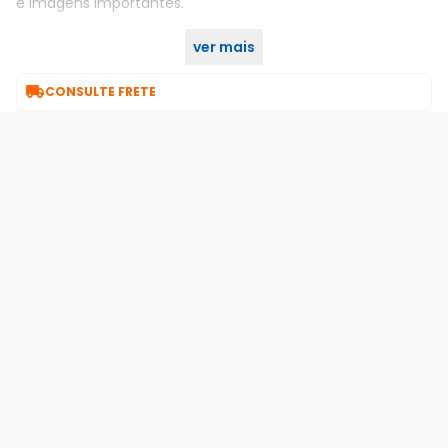
e imagens importantes.
ver mais
Garanta já o seu no KaBuM!

CONSULTE FRETE