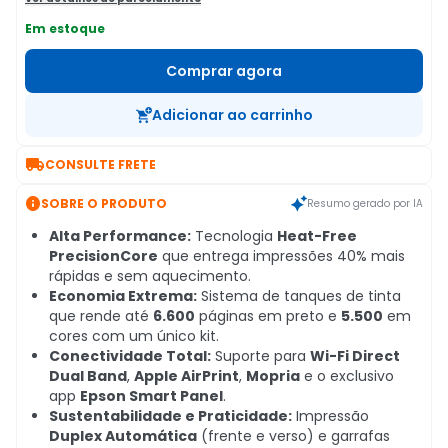
Em estoque
Comprar agora
Adicionar ao carrinho

CONSULTE FRETE

SOBRE O PRODUTO
Resumo gerado por IA
Alta Performance:
Tecnologia
Heat-Free
PrecisionCore
que entrega impressões 40% mais
rápidas e sem aquecimento.
Economia Extrema:
Sistema de tanques de tinta
que rende até
6.600
páginas em preto e
5.500
em
cores com um único kit.
Conectividade Total:
Suporte para
Wi-Fi Direct
Dual Band
,
Apple AirPrint
,
Mopria
e o exclusivo
app
Epson Smart Panel
.
Sustentabilidade e Praticidade:
Impressão
Duplex Automática
(frente e verso) e garrafas