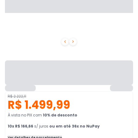


R$ 2.222,11
R$ 1.499,99
À vista no PIX
com
10
% de desconto
10
x
R$ 166,66
s/ juros
ou em até 36x no NuPay
Ver detalhes de parcelamento