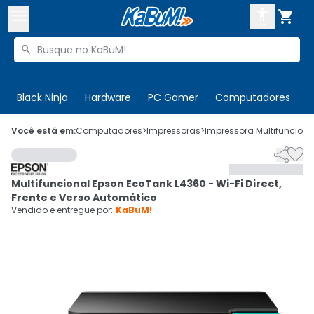



Buscar produtos


Enviar para:
Digite o CEP
Black Ninja
Hardware
PC Gamer
Computadores
P

Olá. Acesse sua conta
Você está em:
Computadores
>
Impressoras
>
Impressora Multifunciona


ENTRE

Departamentos
Multifuncional Epson EcoTank L4360 - Wi-Fi Direct,
CADASTRE-SE
Cupons

Frente e Verso Automático
Vendido e entregue por:
KaBuM!
Mais Vendidos

Ativar tradutor em libras
