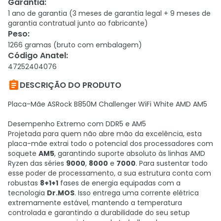
Garantia
:
1 ano de garantia (3 meses de garantia legal + 9 meses de
garantia contratual junto ao fabricante)
Peso
:
1266 gramas (bruto com embalagem)
Código Anatel
:
47252404076

DESCRIÇÃO DO PRODUTO
Placa-Mãe ASRock B850M Challenger WiFi White AMD AM5
Desempenho Extremo com DDR5 e AM5
Projetada para quem não abre mão da excelência, esta
placa-mãe extrai todo o potencial dos processadores com
soquete
AM5
, garantindo suporte absoluto às linhas AMD
Ryzen das séries
9000
,
8000
e
7000
. Para sustentar todo
esse poder de processamento, a sua estrutura conta com
robustas
8+1+1
fases de energia equipadas com a
tecnologia
Dr.MOS
. Isso entrega uma corrente elétrica
extremamente estável, mantendo a temperatura
controlada e garantindo a durabilidade do seu setup