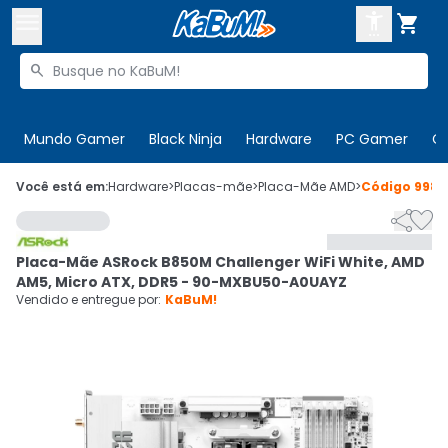



Buscar produtos


Enviar para:
Digite o CEP
Mundo Gamer
Black Ninja
Hardware
PC Gamer
C

Olá. Acesse sua conta
Você está em:
Hardware
>
Placas-mãe
>
Placa-Mãe AMD
>
Código
9984


ENTRE

Departamentos
Placa-Mãe ASRock B850M Challenger WiFi White, AMD
CADASTRE-SE
Cupons

AM5, Micro ATX, DDR5 - 90-MXBU50-A0UAYZ
Vendido e entregue por:
KaBuM!
Mais Vendidos

Ativar tradutor em libras
