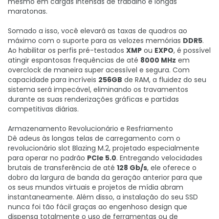
mesmo em cargas intensas de trabalho e longas
maratonas.
Somado a isso, você elevará as taxas de quadros ao
máximo com o suporte para as velozes memórias
DDR5
.
Ao habilitar os perfis pré-testados
XMP
ou
EXPO
, é possível
atingir espantosas frequências de até
8000 MHz
em
overclock de maneira super acessível e segura. Com
capacidade para incríveis
256GB
de RAM, a fluidez do seu
sistema será impecável, eliminando os travamentos
durante as suas renderizações gráficas e partidas
competitivas diárias.
Armazenamento Revolucionário e Resfriamento
Dê adeus às longas telas de carregamento com o
revolucionário slot Blazing M.2, projetado especialmente
para operar no padrão
PCIe 5.0
. Entregando velocidades
brutais de transferência de até
128 Gb/s
, ele oferece o
dobro da largura de banda da geração anterior para que
os seus mundos virtuais e projetos de mídia abram
instantaneamente. Além disso, a instalação do seu SSD
nunca foi tão fácil graças ao engenhoso design que
dispensa totalmente o uso de ferramentas ou de