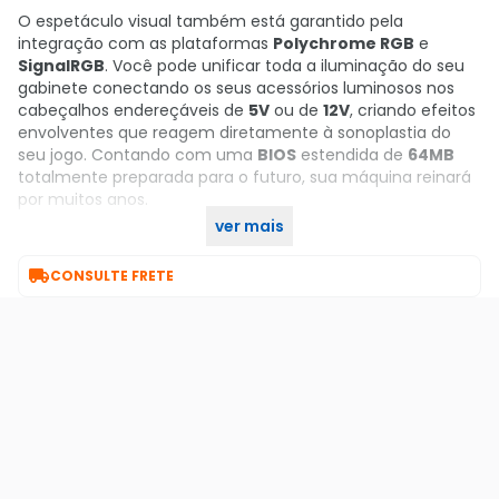
O espetáculo visual também está garantido pela
integração com as plataformas
Polychrome RGB
e
SignalRGB
. Você pode unificar toda a iluminação do seu
gabinete conectando os seus acessórios luminosos nos
cabeçalhos endereçáveis de
5V
ou de
12V
, criando efeitos
envolventes que reagem diretamente à sonoplastia do
seu jogo. Contando com uma
BIOS
estendida de
64MB
totalmente preparada para o futuro, sua máquina reinará
por muitos anos.
ver mais
Garanta já a sua no KaBuM!

CONSULTE FRETE