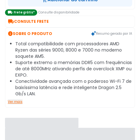

Frete grátis*
Consulte disponibilidade

CONSULTE FRETE

SOBRE O PRODUTO
Resumo gerado por IA
Total compatibilidade com processadores AMD
Ryzen das séries 9000, 8000 e 7000 no moderno
soquete AM5.
Suporte extremo a memórias DDR5 com frequências
de até 8000MHz ativando perfis de overclock XMP ou
EXPO.
Conectividade avançada com o poderoso Wi-Fi 7 de
baixíssima latência e rede inteligente Dragon 2.5
Gb/s LAN.
Ver mais