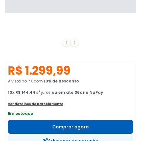


R$ 1.299,99
À vista no PIX
com
10
% de desconto
10
x
R$ 144,44
s/ juros
ou em até 36x no NuPay
Ver detalhes de parcelamento
Em estoque
Comprar agora
Adicionar ao carrinho