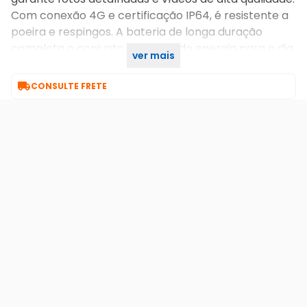
Com conexão 4G e certificação IP64, é resistente a
poeira e respingos. A bateria de longa duração
completa o conjunto, oferecendo energia para o dia
ver mais
inteiro sem preocupações.

CONSULTE FRETE