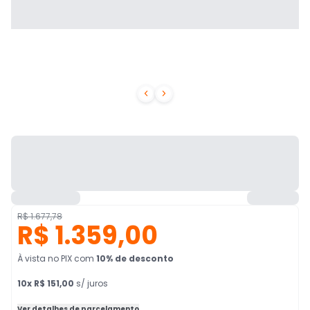


R$ 1.677,78
R$ 1.359,00
À vista no PIX
com
10
% de desconto
10
x
R$ 151,00
s/ juros
Ver detalhes de parcelamento