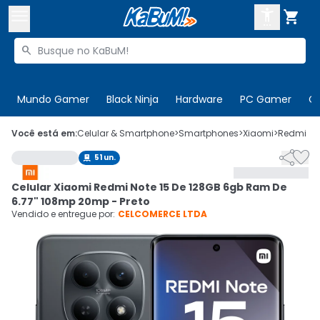



Buscar produtos


Enviar para:
Digite o CEP
Mundo Gamer
Black Ninja
Hardware
PC Gamer
C

Olá. Acesse sua conta
Você está em:
Celular & Smartphone
>
Smartphones
>
Xiaomi
>
Redmi No


51
un.

ENTRE

Departamentos
Celular Xiaomi Redmi Note 15 De 128GB 6gb Ram De
CADASTRE-SE
Cupons

6.77" 108mp 20mp - Preto
Vendido e entregue por:
CELCOMERCE LTDA
Mais Vendidos

Ativar tradutor em libras
