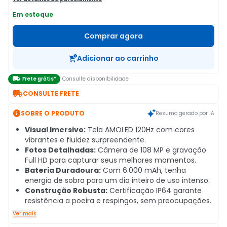
Em estoque
Comprar agora
Adicionar ao carrinho

Frete grátis*
Consulte disponibilidade

CONSULTE FRETE

SOBRE O PRODUTO
Resumo gerado por IA
Visual Imersivo:
Tela AMOLED 120Hz com cores
vibrantes e fluidez surpreendente.
Fotos Detalhadas:
Câmera de 108 MP e gravação
Full HD para capturar seus melhores momentos.
Bateria Duradoura:
Com 6.000 mAh, tenha
energia de sobra para um dia inteiro de uso intenso.
Construção Robusta:
Certificação IP64 garante
resistência a poeira e respingos, sem preocupações.
Ver mais