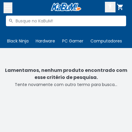



Buscar produtos


Enviar para:
Digite o CEP
Black Ninja
Hardware
PC Gamer
Computadores
P

Olá. Acesse sua conta
ENTRE

Departamentos
Lamentamos, nenhum produto encontrado com
esse critério de pesquisa.
CADASTRE-SE
Cupons

Tente novamente com outro termo para busca...
Mais Vendidos

Ativar tradutor em libras
