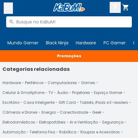



Buscar produtos


Enviar para:
Digite o CEP
Mundo Gamer
Black Ninja
Hardware
PC Gamer
C

Promoções
Olá. Acesse sua conta
Categorias relacionadas
ENTRE

Departamentos
CADASTRE-SE
Hardware
Periféricos
Computadores
Games
Cupons

Celular & Smartphone
TV
Áudio
Projetores
Espaço Gamer
Mais Vendidos

Escritório
Casa Inteligente
Gift Card
Tablets, iPads e E-readers
Ativar tradutor em libras

Câmeras e Drones
Energia
Conectividade
Geek
Eletrodomésticos
Eletroportáteis
Ar e Ventilação
Segurança
Automação
Telefonia Fixa
Robótica
Roupas e Acessórios