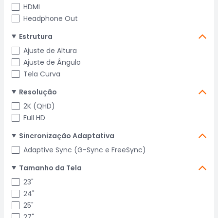
HDMI
Headphone Out
Estrutura
Ajuste de Altura
Ajuste de Ângulo
Tela Curva
Resolução
2K (QHD)
Full HD
Sincronização Adaptativa
Adaptive Sync (G-Sync e FreeSync)
Tamanho da Tela
23"
24"
25"
27"