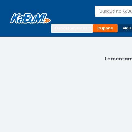
Enviar para:

Buscar produto
Digite o CEP

Departamentos
Cupons
Mais
Lamentamo