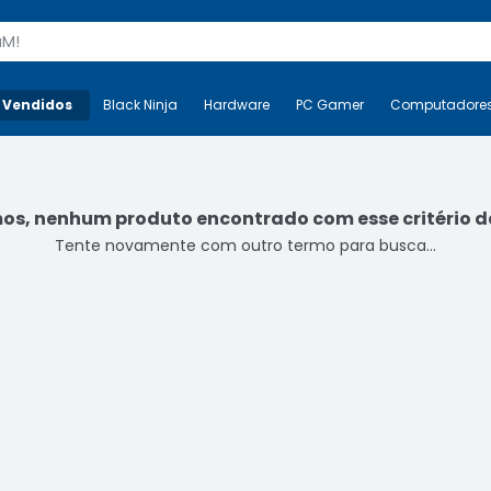
s
 Vendidos
Mais-v-
Black Ninja
Black Ninja
Hardware
Hardware
PC Gamer
PC Gamer
Computadore
Co
s, nenhum produto encontrado com esse critério de
Tente novamente com outro termo para busca...