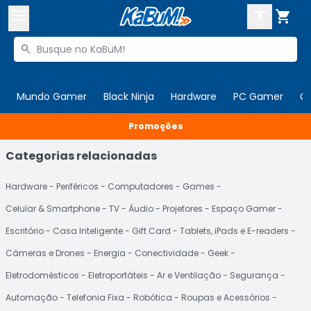



Buscar produtos


Enviar para:
Digite o CEP
Mundo Gamer
Black Ninja
Hardware
PC Gamer
C

Promoções
Olá. Acesse sua conta
Categorias relacionadas
ENTRE

Departamentos
CADASTRE-SE
Hardware
Periféricos
Computadores
Games
Cupons

Celular & Smartphone
TV
Áudio
Projetores
Espaço Gamer
Mais Vendidos

Escritório
Casa Inteligente
Gift Card
Tablets, iPads e E-readers
Ativar tradutor em libras

Câmeras e Drones
Energia
Conectividade
Geek
Eletrodomésticos
Eletroportáteis
Ar e Ventilação
Segurança
Automação
Telefonia Fixa
Robótica
Roupas e Acessórios