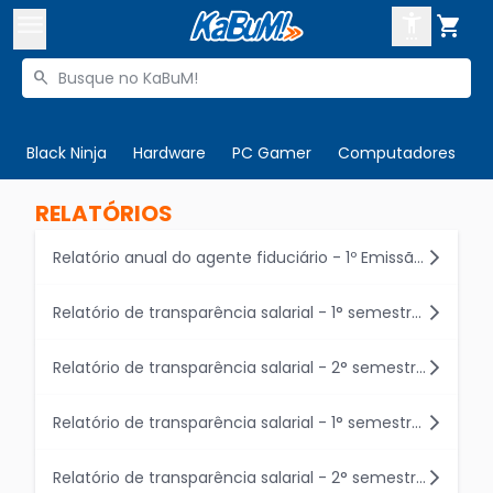



Buscar produtos


Enviar para:
Digite o CEP
Black Ninja
Hardware
PC Gamer
Computadores
P

Olá. Acesse sua conta
RELATÓRIOS
ENTRE

Departamentos
Relatório anual do agente fiduciário - 1º Emissão de debêntures KaBuM!
CADASTRE-SE
Cupons

Relatório de transparência salarial - 1° semestre 2024
Mais Vendidos

Relatório de transparência salarial - 2° semestre 2024
Ativar tradutor em libras

Relatório de transparência salarial - 1° semestre 2025
Relatório de transparência salarial - 2° semestre 2025