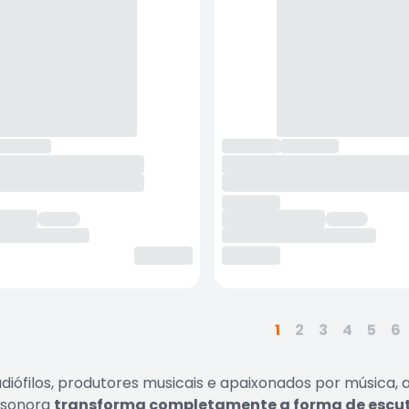
1
2
3
4
5
6
udiófilos, produtores musicais e apaixonados por música
e sonora
transforma completamente a forma de escut