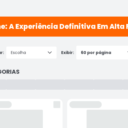
: A Experiência Definitiva Em Alta 
r:
Exibir:
GORIAS