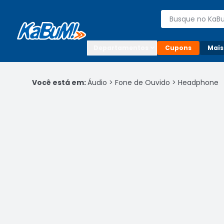
Enviar para:

Buscar produto
Digite o CEP

Departamentos
Cupons
Mais
Você está em:
Áudio
>
Fone de Ouvido
>
Headphone