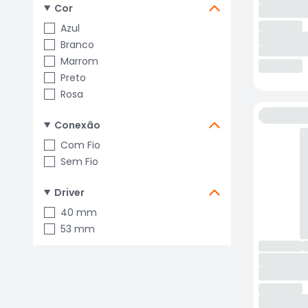
Cor
Azul
Branco
Marrom
Preto
Rosa
Conexão
Com Fio
Sem Fio
Driver
40 mm
53 mm