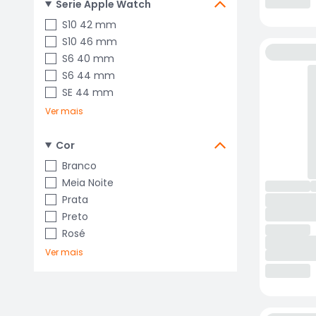
Serie Apple Watch
S10 42 mm
S10 46 mm
S6 40 mm
S6 44 mm
SE 44 mm
Ver mais
Cor
Branco
Meia Noite
Prata
Preto
Rosé
Ver mais