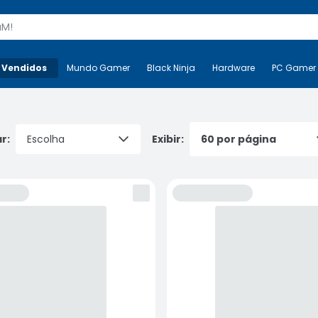
s
 Vendidos
Mais-v-
Mundo Gamer
Mundo Gamer
Black Ninja
Black Ninja
Hardware
Hardware
PC Gamer
r:
Exibir: