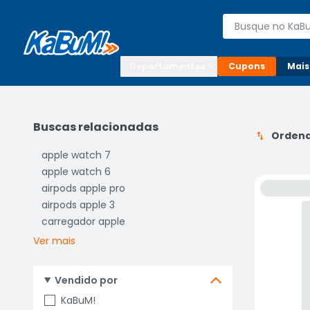
Enviar para:

Buscar produto
Digite o CEP

Departamentos
Cupons
Mais
Buscas relacionadas
Ordena
apple watch 7
apple watch 6
airpods apple pro
airpods apple 3
carregador apple
Ver mais
Vendido por
KaBuM!