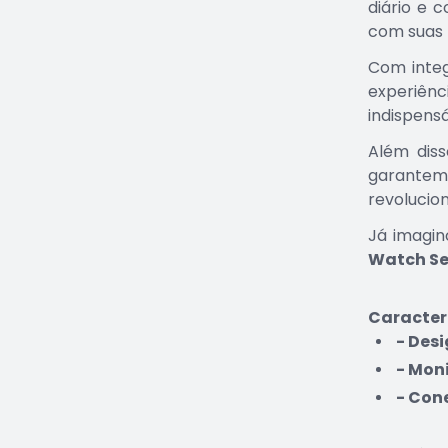
diário e 
com suas 
Com integ
experiênc
indispensá
Além diss
garantem 
revolucion
Já imagin
Watch Se
Caracterí
- Desi
- Mon
- Con