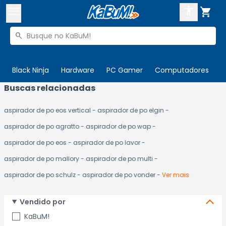



Buscar produtos


Enviar para:
Digite o CEP
Black Ninja
Hardware
PC Gamer
Computadores
P
Buscas relacionadas

Olá. Acesse sua conta
aspirador de po eos vertical
aspirador de po elgin
ENTRE

Departamentos
aspirador de po agratto
aspirador de po wap
CADASTRE-SE
Cupons

aspirador de po eos
aspirador de po lavor
aspirador de po mallory
aspirador de po multi
Mais Vendidos

aspirador de po schulz
aspirador de po vonder
Ver mais
Ativar tradutor em libras

Vendido por
KaBuM!