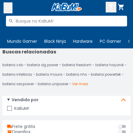



Buscar produtos


Enviar para:
Digite o CEP
Mundo Gamer
Black Ninja
Hardware
PC Gamer
C
Buscas relacionadas

Olá. Acesse sua conta
bateria csb
bateria dg power
bateria freedom
bateria hayonik
ENTRE

Departamentos
bateria intelbras
bateria moura
bateria nhs
bateria powertek
CADASTRE-SE
Cupons

bateria secpower
bateria unipower
Ver mais
Mais Vendidos

Vendido por
Ativar tradutor em libras

KaBuM!
Frete grátis
OpenBox