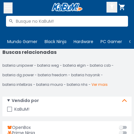



Buscar produtos


Enviar para:
Digite o CEP
Mundo Gamer
Black Ninja
Hardware
PC Gamer
C
Buscas relacionadas

Olá. Acesse sua conta
bateria unipower
bateria weg
bateria elgin
bateria csb
ENTRE

Departamentos
bateria dg power
bateria freedom
bateria hayonik
CADASTRE-SE
Cupons

bateria intelbras
bateria moura
bateria nhs
Ver mais
Mais Vendidos

Vendido por
Ativar tradutor em libras

KaBuM!
OpenBox
Prime Ninja