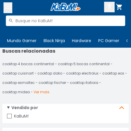



Buscar produtos


Enviar para:
Digite o CEP
Mundo Gamer
Black Ninja
Hardware
PC Gamer
C
Buscas relacionadas

Olá. Acesse sua conta
cooktop 4 bocas continental
cooktop 5 bocas continental
ENTRE

Departamentos
cooktop cuisinart
cooktop dako
cooktop electrolux
cooktop eos
CADASTRE-SE
Cupons

cooktop esmaltec
cooktop fischer
cooktop itatiaia
cooktop midea
Ver mais
Mais Vendidos

Ativar tradutor em libras

Vendido por
KaBuM!