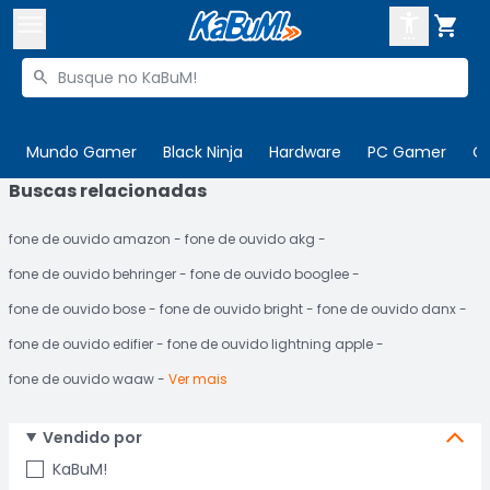



Buscar produtos


Enviar para:
Digite o CEP
Mundo Gamer
Black Ninja
Hardware
PC Gamer
C
Buscas relacionadas

Olá. Acesse sua conta
fone de ouvido amazon
fone de ouvido akg
ENTRE

Departamentos
fone de ouvido behringer
fone de ouvido booglee
CADASTRE-SE
Cupons

fone de ouvido bose
fone de ouvido bright
fone de ouvido danx
fone de ouvido edifier
fone de ouvido lightning apple
Mais Vendidos

fone de ouvido waaw
Ver mais
Ativar tradutor em libras

Vendido por
KaBuM!