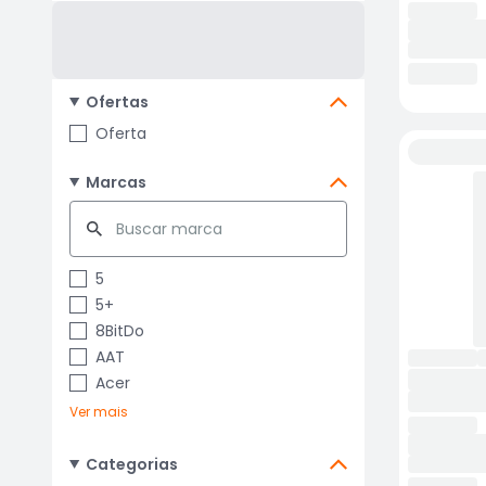
Ofertas
Oferta
Marcas
5
5+
8BitDo
AAT
Acer
Ver mais
Categorias