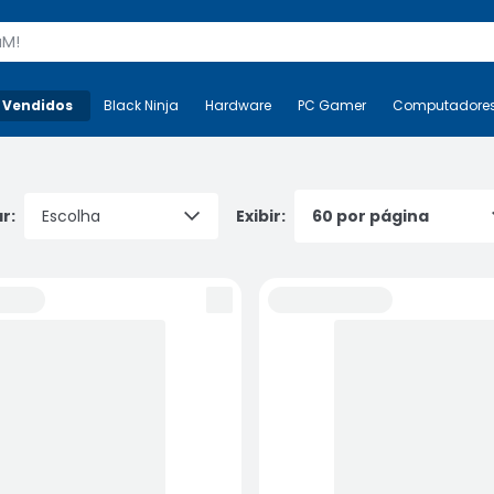
s
 Vendidos
Mais-v-
Black Ninja
Black Ninja
Hardware
Hardware
PC Gamer
PC Gamer
Computadore
Co
r:
Exibir: