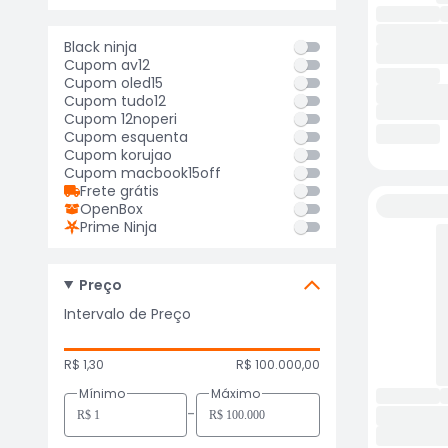
Black ninja
Cupom av12
Cupom oled15
Cupom tudo12
Cupom 12noperi
Cupom esquenta
Cupom korujao
Cupom macbook15off
Frete grátis
OpenBox
Prime Ninja
Preço
Intervalo de Preço
R$ 1,30
R$ 100.000,00
Mínimo
Máximo
-