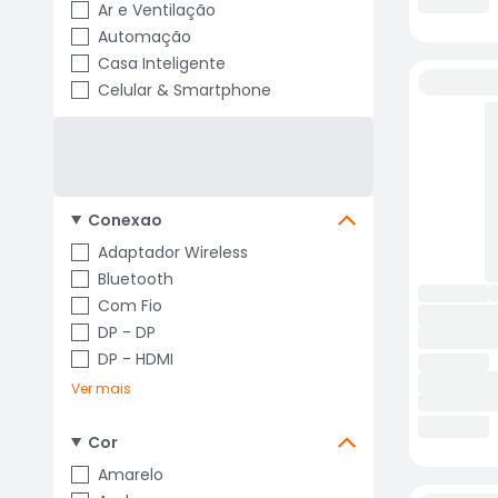
Ar e Ventilação
Automação
Casa Inteligente
Celular & Smartphone
Conexao
Adaptador Wireless
Bluetooth
Com Fio
DP - DP
DP - HDMI
Ver mais
Cor
Amarelo