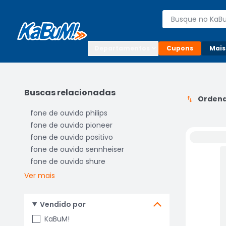
Enviar para:

Buscar produto
Digite o CEP

Departamentos
Cupons
Mais
Buscas relacionadas
Ordena
fone de ouvido philips
fone de ouvido pioneer
fone de ouvido positivo
fone de ouvido sennheiser
fone de ouvido shure
Ver mais
Vendido por
KaBuM!