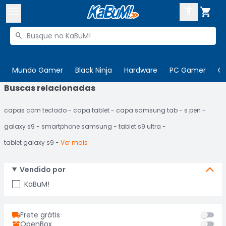



Buscar produtos


Enviar para:
Digite o CEP
Mundo Gamer
Black Ninja
Hardware
PC Gamer
C
Buscas relacionadas

Olá. Acesse sua conta
capas com teclado
capa tablet
capa samsung tab
s pen
ENTRE

Departamentos
galaxy s9
smartphone samsung
tablet s9 ultra
CADASTRE-SE
Cupons

tablet galaxy s9
Ver mais
Mais Vendidos

Vendido por
Ativar tradutor em libras

KaBuM!
Frete grátis
OpenBox