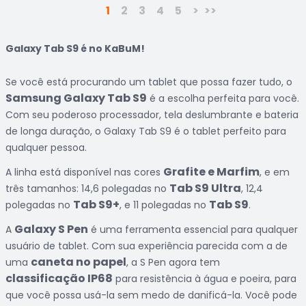
1
2
3
4
5
>
>>
Galaxy Tab S9 é no KaBuM!
Se você está procurando um tablet que possa fazer tudo, o
Samsung Galaxy Tab S9
é a escolha perfeita para você.
Com seu poderoso processador, tela deslumbrante e bateria
de longa duração, o Galaxy Tab S9 é o tablet perfeito para
qualquer pessoa.
Grafite e Marfim
A linha está disponível nas cores
, e em
Tab S9 Ultra
três tamanhos: 14,6 polegadas no
, 12,4
Tab S9+
Tab S9
polegadas no
, e 11 polegadas no
.
Galaxy S Pen
A
é uma ferramenta essencial para qualquer
usuário de tablet. Com sua experiência parecida com a de
caneta no papel
uma
, a S Pen agora tem
classificação IP68
para resistência à água e poeira, para
que você possa usá-la sem medo de danificá-la. Você pode