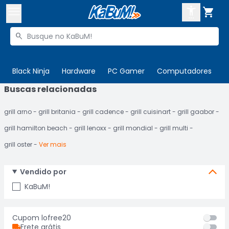



Buscar produtos


Enviar para:
Digite o CEP
Black Ninja
Hardware
PC Gamer
Computadores
P
Buscas relacionadas

Olá. Acesse sua conta
grill arno
grill britania
grill cadence
grill cuisinart
grill gaabor
ENTRE

Departamentos
grill hamilton beach
grill lenoxx
grill mondial
grill multi
CADASTRE-SE
Cupons

grill oster
Ver mais
Mais Vendidos

Vendido por
Ativar tradutor em libras

KaBuM!
Cupom lofree20
Frete grátis