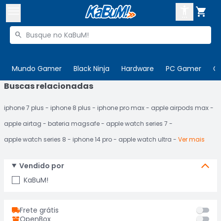



Buscar produtos


Enviar para:
Digite o CEP
Mundo Gamer
Black Ninja
Hardware
PC Gamer
C
Buscas relacionadas

Olá. Acesse sua conta
iphone 7 plus
iphone 8 plus
iphone pro max
apple airpods max
ENTRE

Departamentos
apple airtag
bateria magsafe
apple watch series 7
CADASTRE-SE
Cupons

apple watch series 8
iphone 14 pro
apple watch ultra
Ver mais
Mais Vendidos

Vendido por
Ativar tradutor em libras

KaBuM!
Frete grátis
OpenBox