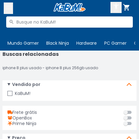



Buscar produtos


Enviar para:
Digite o CEP
Mundo Gamer
Black Ninja
Hardware
PC Gamer
C
Buscas relacionadas

Olá. Acesse sua conta
iphone 8 plus usado
iphone 8 plus 256gb usado
ENTRE

Departamentos
CADASTRE-SE
Vendido por
Cupons

KaBuM!
Mais Vendidos

Ativar tradutor em libras
Frete grátis

OpenBox
Prime Ninja
Preço