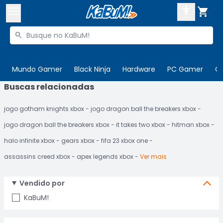



Buscar produtos


Enviar para:
Digite o CEP
Mundo Gamer
Black Ninja
Hardware
PC Gamer
C
Buscas relacionadas

Olá. Acesse sua conta
jogo gotham knights xbox
jogo dragon ball the breakers xbox
ENTRE

Departamentos
jogo dragon ball the breakers xbox
it takes two xbox
hitman xbox
CADASTRE-SE
Cupons

halo infinite xbox
gears xbox
fifa 23 xbox one
assassins creed xbox
apex legends xbox
Ver mais
Mais Vendidos

Ativar tradutor em libras

Vendido por
KaBuM!