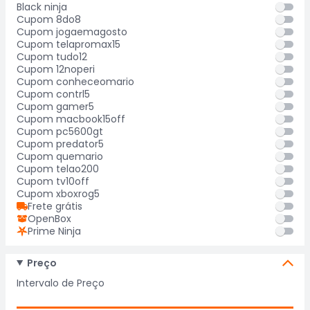
Black ninja
Cupom 8do8
Cupom jogaemagosto
Cupom telapromax15
Cupom tudo12
Cupom 12noperi
Cupom conheceomario
Cupom contrl5
Cupom gamer5
Cupom macbook15off
Cupom pc5600gt
Cupom predator5
Cupom quemario
Cupom telao200
Cupom tv10off
Cupom xboxrog5
Frete grátis
OpenBox
Prime Ninja
Preço
Intervalo de Preço