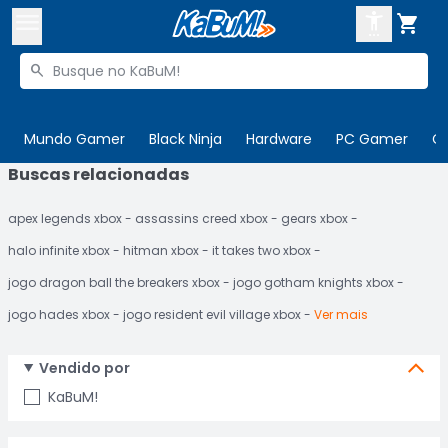



Buscar produtos


Enviar para:
Digite o CEP
Mundo Gamer
Black Ninja
Hardware
PC Gamer
C
Buscas relacionadas

Olá. Acesse sua conta
apex legends xbox
assassins creed xbox
gears xbox
ENTRE

Departamentos
halo infinite xbox
hitman xbox
it takes two xbox
CADASTRE-SE
Cupons

jogo dragon ball the breakers xbox
jogo gotham knights xbox
jogo hades xbox
jogo resident evil village xbox
Ver mais
Mais Vendidos

Ativar tradutor em libras

Vendido por
KaBuM!