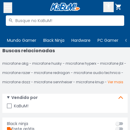



Buscar produtos


Enviar para:
Digite o CEP
Mundo Gamer
Black Ninja
Hardware
PC Gamer
C
Buscas relacionadas

Olá. Acesse sua conta
microfone akg
microfone husky
microfone hyperx
microfone jbl
ENTRE

Departamentos
microfone razer
microfone redragon
microfone audio technica
CADASTRE-SE
Cupons

microfone dazz
microfone sennheiser
microfone knup
Ver mais
Mais Vendidos

Vendido por
Ativar tradutor em libras

KaBuM!
Black ninja
Frete grátis