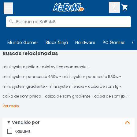



Buscar produtos


Enviar para:
Digite o CEP
Mundo Gamer
Black Ninja
Hardware
PC Gamer
C
Buscas relacionadas

Olá. Acesse sua conta
mini system philco
mini system panasonic
ENTRE

Departamentos
mini system panasonic 450w
mini system panasonic 580w
CADASTRE-SE
Cupons

mini system gradiente
mini system lenoxx
caixa de som lg
caixa de som philco
caixa de som gradiente
caixa de som jbl
Mais Vendidos

Ver mais
Ativar tradutor em libras

Vendido por
KaBuM!