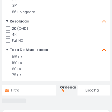
27"
32"
86 Polegadas
Resolucao
2K (QHD)
4K
Full HD
Taxa De Atualizacao
165 Hz
180 Hz
60 Hz
75 Hz
Ordenar:
Filtro