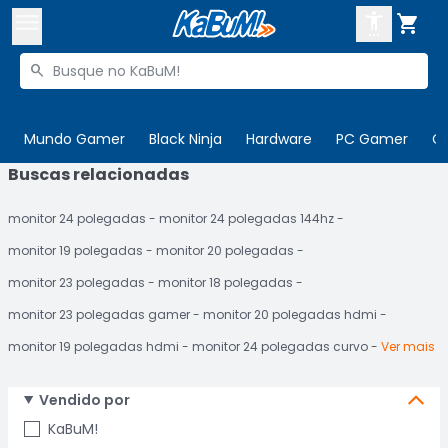



Buscar produtos


Enviar para:
Digite o CEP
Mundo Gamer
Black Ninja
Hardware
PC Gamer
C
Buscas relacionadas

Olá. Acesse sua conta
monitor 24 polegadas
monitor 24 polegadas 144hz
ENTRE

Departamentos
monitor 19 polegadas
monitor 20 polegadas
CADASTRE-SE
Cupons

monitor 23 polegadas
monitor 18 polegadas
monitor 23 polegadas gamer
monitor 20 polegadas hdmi
Mais Vendidos

monitor 19 polegadas hdmi
monitor 24 polegadas curvo
Ver mais
Ativar tradutor em libras

Vendido por
KaBuM!