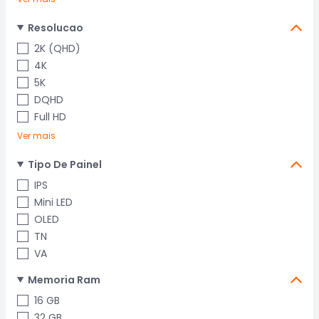
Resolucao
2K (QHD)
4K
5K
DQHD
Full HD
Ver mais
Tipo De Painel
IPS
Mini LED
OLED
TN
VA
Memoria Ram
16 GB
32 GB