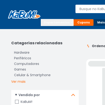
Enviar para:

Buscar produto
Digite o CEP

Departamentos
Cupons
Mais
Categorias relacionadas
Ordena
Hardware
Periféricos
Computadores
Games
Celular & Smartphone
Ver mais
Vendido por
KaBuM!