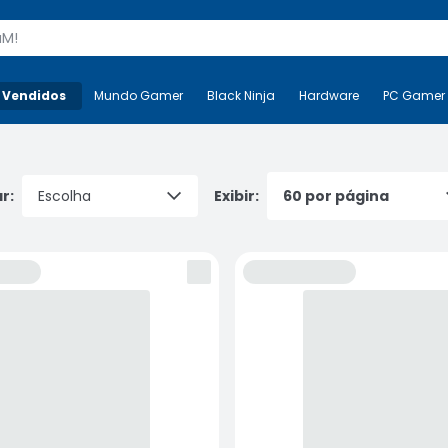
s
 Vendidos
Mais-v-
Mundo Gamer
Mundo Gamer
Black Ninja
Black Ninja
Hardware
Hardware
PC Gamer
r:
Exibir: