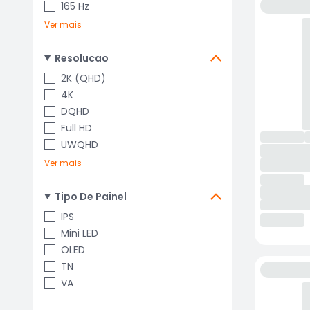
165 Hz
Ver mais
Resolucao
2K (QHD)
4K
DQHD
Full HD
UWQHD
Ver mais
Tipo De Painel
IPS
Mini LED
OLED
TN
VA