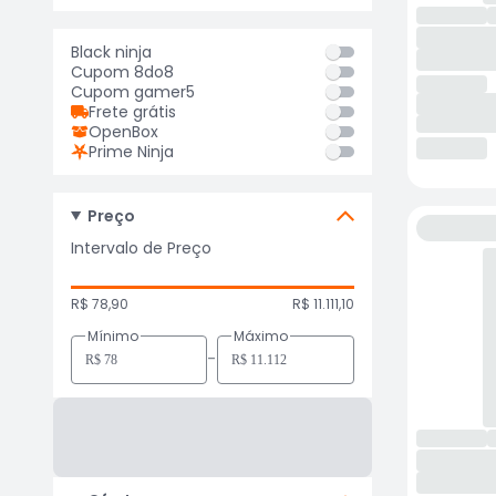
Black ninja
Cupom 8do8
Cupom gamer5
Frete grátis
OpenBox
Prime Ninja
Preço
Intervalo de Preço
R$ 78,90
R$ 11.111,10
Mínimo
Máximo
-