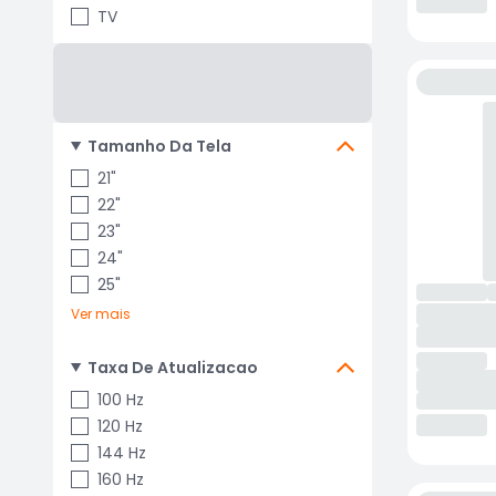
TV
Tamanho Da Tela
21"
22"
23"
24"
25"
Ver mais
Taxa De Atualizacao
100 Hz
120 Hz
144 Hz
160 Hz