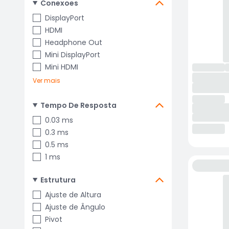
Conexoes
DisplayPort
HDMI
Headphone Out
Mini DisplayPort
Mini HDMI
Ver mais
Tempo De Resposta
0.03 ms
0.3 ms
0.5 ms
1 ms
Estrutura
Ajuste de Altura
Ajuste de Ângulo
Pivot